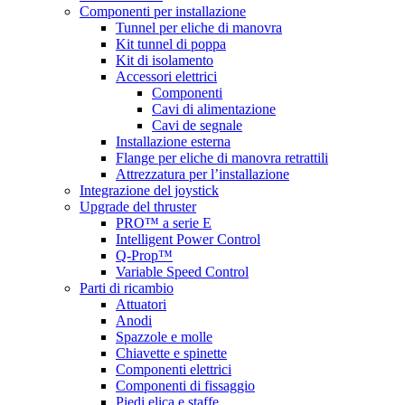
Componenti per installazione
Tunnel per eliche di manovra
Kit tunnel di poppa
Kit di isolamento
Accessori elettrici
Componenti
Cavi di alimentazione
Cavi de segnale
Installazione esterna
Flange per eliche di manovra retrattili
Attrezzatura per l’installazione
Integrazione del joystick
Upgrade del thruster
PRO™ a serie E
Intelligent Power Control
Q-Prop™
Variable Speed Control
Parti di ricambio
Attuatori
Anodi
Spazzole e molle
Chiavette e spinette
Componenti elettrici
Componenti di fissaggio
Piedi elica e staffe