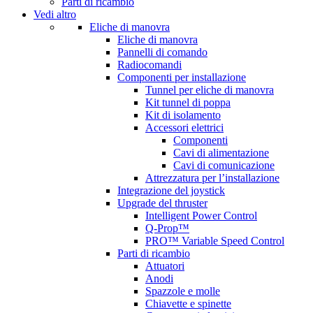
Parti di ricambio
Vedi altro
Eliche di manovra
Eliche di manovra
Pannelli di comando
Radiocomandi
Componenti per installazione
Tunnel per eliche di manovra
Kit tunnel di poppa
Kit di isolamento
Accessori elettrici
Componenti
Cavi di alimentazione
Cavi di comunicazione
Attrezzatura per l’installazione
Integrazione del joystick
Upgrade del thruster
Intelligent Power Control
Q-Prop™
PRO™ Variable Speed Control
Parti di ricambio
Attuatori
Anodi
Spazzole e molle
Chiavette e spinette