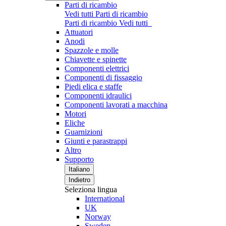
Parti di ricambio
Vedi tutti Parti di ricambio
Parti di ricambio
Vedi tutti
Attuatori
Anodi
Spazzole e molle
Chiavette e spinette
Componenti elettrici
Componenti di fissaggio
Piedi elica e staffe
Componenti idraulici
Componenti lavorati a macchina
Motori
Eliche
Guarnizioni
Giunti e parastrappi
Altro
Supporto
Italiano
Indietro
Seleziona lingua
International
UK
Norway
Sweden