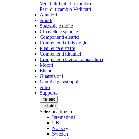
Vedi tutti Parti di ricambio
Parti di ricambio
Vedi tutti
Attuatori
Anodi
Spazzole e molle
Chiavette e spinette
Componenti elettrici
Componenti di fissaggio
Piedi elica e staffe
Componenti idraulici
Componenti lavorati a macchina
Motori
Eliche
Guarnizioni
Giunti e parastrappi
Altro
Supporto
Italiano
Indietro
Seleziona lingua
International
UK
Norway
Sweden