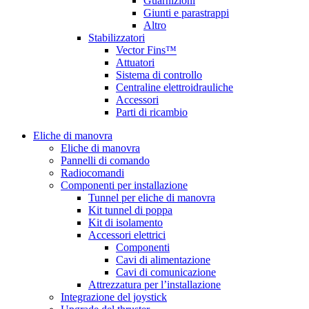
Guarnizioni
Giunti e parastrappi
Altro
Stabilizzatori
Vector Fins™
Attuatori
Sistema di controllo
Centraline elettroidrauliche
Accessori
Parti di ricambio
Eliche di manovra
Eliche di manovra
Pannelli di comando
Radiocomandi
Componenti per installazione
Tunnel per eliche di manovra
Kit tunnel di poppa
Kit di isolamento
Accessori elettrici
Componenti
Cavi di alimentazione
Cavi di comunicazione
Attrezzatura per l’installazione
Integrazione del joystick