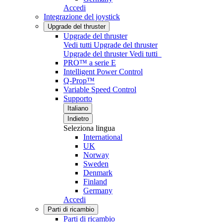
Accedi
Integrazione del joystick
Upgrade del thruster
Upgrade del thruster
Vedi tutti Upgrade del thruster
Upgrade del thruster
Vedi tutti
PRO™ a serie E
Intelligent Power Control
Q-Prop™
Variable Speed Control
Supporto
Italiano
Indietro
Seleziona lingua
International
UK
Norway
Sweden
Denmark
Finland
Germany
Accedi
Parti di ricambio
Parti di ricambio