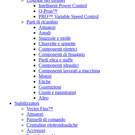
Upgrade del thruster
Intelligent Power Control
Q-Prop™
PRO™ Variable Speed Control
Parti di ricambio
Attuatori
Anodi
Spazzole e molle
Chiavette e spinette
Componenti elettrici
Componenti di fissaggio
Piedi elica e staffe
Componenti idraulici
Componenti lavorati a macchina
Motori
Eliche
Guarnizioni
Giunti e parastrappi
Altro
Stabilizzatori
Vector Fins™
Attuatori
Pannelli di comando
Centraline elettroidrauliche
Accessori