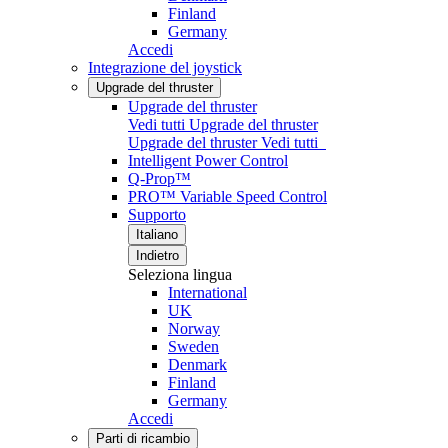
Finland
Germany
Accedi
Integrazione del joystick
Upgrade del thruster
Upgrade del thruster
Vedi tutti Upgrade del thruster
Upgrade del thruster
Vedi tutti
Intelligent Power Control
Q-Prop™
PRO™ Variable Speed Control
Supporto
Italiano
Indietro
Seleziona lingua
International
UK
Norway
Sweden
Denmark
Finland
Germany
Accedi
Parti di ricambio