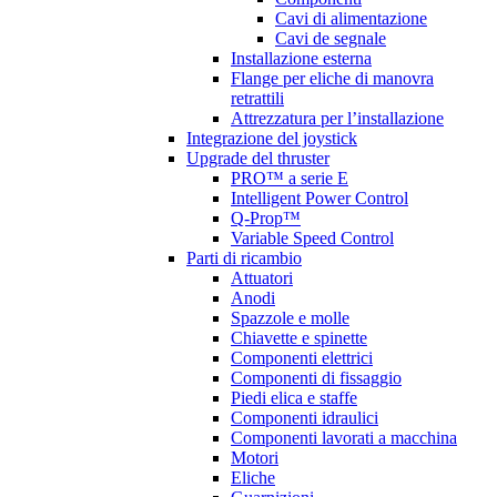
Cavi di alimentazione
Cavi de segnale
Installazione esterna
Flange per eliche di manovra
retrattili
Attrezzatura per l’installazione
Integrazione del joystick
Upgrade del thruster
PRO™ a serie E
Intelligent Power Control
Q-Prop™
Variable Speed Control
Parti di ricambio
Attuatori
Anodi
Spazzole e molle
Chiavette e spinette
Componenti elettrici
Componenti di fissaggio
Piedi elica e staffe
Componenti idraulici
Componenti lavorati a macchina
Motori
Eliche