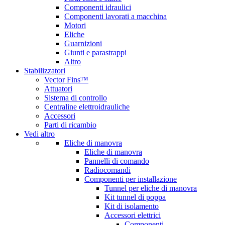
Componenti idraulici
Componenti lavorati a macchina
Motori
Eliche
Guarnizioni
Giunti e parastrappi
Altro
Stabilizzatori
Vector Fins™
Attuatori
Sistema di controllo
Centraline elettroidrauliche
Accessori
Parti di ricambio
Vedi altro
Eliche di manovra
Eliche di manovra
Pannelli di comando
Radiocomandi
Componenti per installazione
Tunnel per eliche di manovra
Kit tunnel di poppa
Kit di isolamento
Accessori elettrici
Componenti