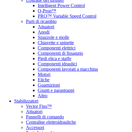
Upgrade del thruster
Intelligent Power Control
Q-Prop™
PRO™ Variable Speed Control
Parti di ricambio
Attuatori
Anodi
Spazzole e molle
Chiavette e spinette
Componenti elettrici
Componenti di fissaggio
Piedi elica e staffe
Componenti idraulici
Componenti lavorati a macchina
Motori
Eliche
Guarnizioni
Giunti e parastrappi
Altro
Stabilizzatori
Vector Fins™
Attuatori
Pannelli di comando
Centraline elettroidrauliche
Accessori