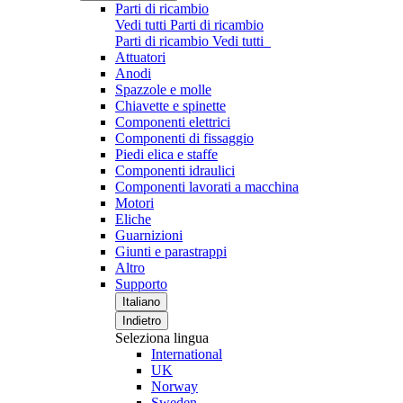
Parti di ricambio
Vedi tutti Parti di ricambio
Parti di ricambio
Vedi tutti
Attuatori
Anodi
Spazzole e molle
Chiavette e spinette
Componenti elettrici
Componenti di fissaggio
Piedi elica e staffe
Componenti idraulici
Componenti lavorati a macchina
Motori
Eliche
Guarnizioni
Giunti e parastrappi
Altro
Supporto
Italiano
Indietro
Seleziona lingua
International
UK
Norway
Sweden