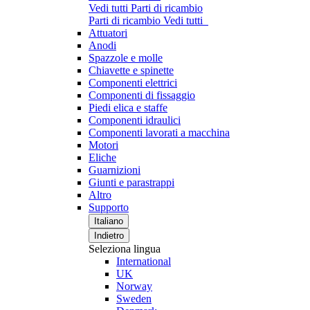
Vedi tutti Parti di ricambio
Parti di ricambio
Vedi tutti
Attuatori
Anodi
Spazzole e molle
Chiavette e spinette
Componenti elettrici
Componenti di fissaggio
Piedi elica e staffe
Componenti idraulici
Componenti lavorati a macchina
Motori
Eliche
Guarnizioni
Giunti e parastrappi
Altro
Supporto
Italiano
Indietro
Seleziona lingua
International
UK
Norway
Sweden