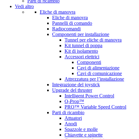
Parti di ricambio
Vedi altro
Eliche di manovra
Eliche di manovra
Pannelli di comando
Radiocomandi
Componenti per installazione
Tunnel per eliche di manovra
Kit tunnel di poppa
Kit di isolamento
Accessori elettrici
Componenti
Cavi di alimentazione
Cavi di comunicazione
Attrezzatura per l’installazione
Integrazione del joystick
Upgrade del thruster
Intelligent Power Control
Q-Prop™
PRO™ Variable Speed Control
Parti di ricambio
Attuatori
Anodi
Spazzole e molle
Chiavette e spinette