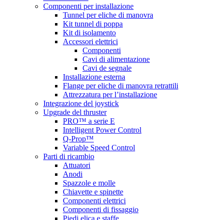
Componenti per installazione
Tunnel per eliche di manovra
Kit tunnel di poppa
Kit di isolamento
Accessori elettrici
Componenti
Cavi di alimentazione
Cavi de segnale
Installazione esterna
Flange per eliche di manovra retrattili
Attrezzatura per l’installazione
Integrazione del joystick
Upgrade del thruster
PRO™ a serie E
Intelligent Power Control
Q-Prop™
Variable Speed Control
Parti di ricambio
Attuatori
Anodi
Spazzole e molle
Chiavette e spinette
Componenti elettrici
Componenti di fissaggio
Piedi elica e staffe