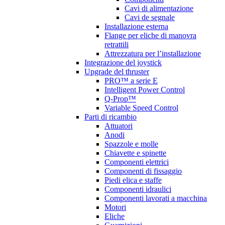
Cavi di alimentazione
Cavi de segnale
Installazione esterna
Flange per eliche di manovra
retrattili
Attrezzatura per l’installazione
Integrazione del joystick
Upgrade del thruster
PRO™ a serie E
Intelligent Power Control
Q-Prop™
Variable Speed Control
Parti di ricambio
Attuatori
Anodi
Spazzole e molle
Chiavette e spinette
Componenti elettrici
Componenti di fissaggio
Piedi elica e staffe
Componenti idraulici
Componenti lavorati a macchina
Motori
Eliche