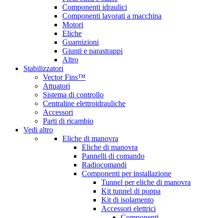
Componenti idraulici
Componenti lavorati a macchina
Motori
Eliche
Guarnizioni
Giunti e parastrappi
Altro
Stabilizzatori
Vector Fins™
Attuatori
Sistema di controllo
Centraline elettroidrauliche
Accessori
Parti di ricambio
Vedi altro
Eliche di manovra
Eliche di manovra
Pannelli di comando
Radiocomandi
Componenti per installazione
Tunnel per eliche di manovra
Kit tunnel di poppa
Kit di isolamento
Accessori elettrici
Componenti