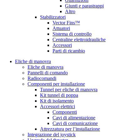
Guarnizioni
Giunti e parastrappi
Altro
Stabilizzatori
Vector Fins™
Attuatori
Sistema di controllo
Centraline elettroidrauliche
Accessori
Parti di ricambio
Eliche di manovra
Eliche di manovra
Pannelli di comando
Radiocomandi
Componenti per installazione
Tunnel per eliche di manovra
Kit tunnel di poppa
Kit di isolamento
Accessori elettrici
Componenti
Cavi di alimentazione
Cavi di comunicazione
Attrezzatura per l’installazione
Integrazione del joystick