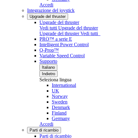
Accedi
Integrazione del joystick
Upgrade del thruster
Upgrade del thruster
Vedi tutti Upgrade del thruster
Upgrade del thruster
Vedi tutti
PRO™ a serie E
Intelligent Power Control
Q-Prop™
Variable Speed Control
Supporto
Italiano
Indietro
Seleziona lingua
International
UK
Norway
Sweden
Denmark
Finland
Germany
Accedi
Parti di ricambio
Parti di ricambio