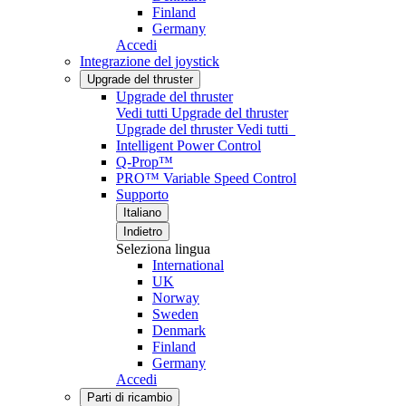
Finland
Germany
Accedi
Integrazione del joystick
Upgrade del thruster
Upgrade del thruster
Vedi tutti Upgrade del thruster
Upgrade del thruster
Vedi tutti
Intelligent Power Control
Q-Prop™
PRO™ Variable Speed Control
Supporto
Italiano
Indietro
Seleziona lingua
International
UK
Norway
Sweden
Denmark
Finland
Germany
Accedi
Parti di ricambio