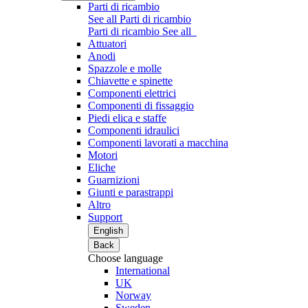
Parti di ricambio
See all Parti di ricambio
Parti di ricambio
See all
Attuatori
Anodi
Spazzole e molle
Chiavette e spinette
Componenti elettrici
Componenti di fissaggio
Piedi elica e staffe
Componenti idraulici
Componenti lavorati a macchina
Motori
Eliche
Guarnizioni
Giunti e parastrappi
Altro
Support
English
Back
Choose language
International
UK
Norway
Sweden