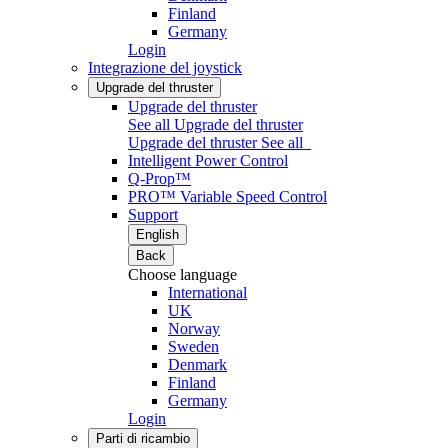
Finland
Germany
Login
Integrazione del joystick
Upgrade del thruster
Upgrade del thruster
See all Upgrade del thruster
Upgrade del thruster
See all
Intelligent Power Control
Q-Prop™
PRO™ Variable Speed Control
Support
English
Back
Choose language
International
UK
Norway
Sweden
Denmark
Finland
Germany
Login
Parti di ricambio