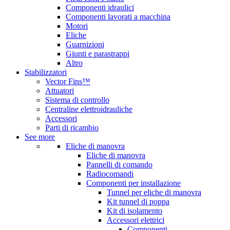
Componenti idraulici
Componenti lavorati a macchina
Motori
Eliche
Guarnizioni
Giunti e parastrappi
Altro
Stabilizzatori
Vector Fins™
Attuatori
Sistema di controllo
Centraline elettroidrauliche
Accessori
Parti di ricambio
See more
Eliche di manovra
Eliche di manovra
Pannelli di comando
Radiocomandi
Componenti per installazione
Tunnel per eliche di manovra
Kit tunnel di poppa
Kit di isolamento
Accessori elettrici
Componenti