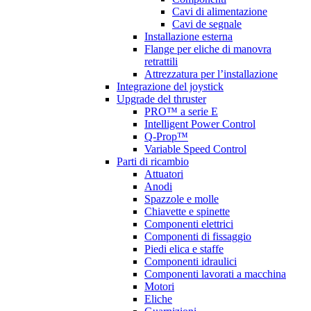
Cavi di alimentazione
Cavi de segnale
Installazione esterna
Flange per eliche di manovra
retrattili
Attrezzatura per l’installazione
Integrazione del joystick
Upgrade del thruster
PRO™ a serie E
Intelligent Power Control
Q-Prop™
Variable Speed Control
Parti di ricambio
Attuatori
Anodi
Spazzole e molle
Chiavette e spinette
Componenti elettrici
Componenti di fissaggio
Piedi elica e staffe
Componenti idraulici
Componenti lavorati a macchina
Motori
Eliche