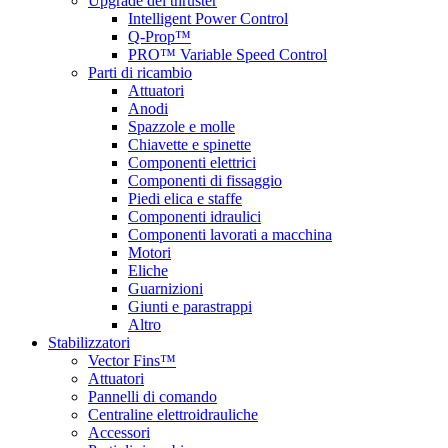
Upgrade del thruster
Intelligent Power Control
Q-Prop™
PRO™ Variable Speed Control
Parti di ricambio
Attuatori
Anodi
Spazzole e molle
Chiavette e spinette
Componenti elettrici
Componenti di fissaggio
Piedi elica e staffe
Componenti idraulici
Componenti lavorati a macchina
Motori
Eliche
Guarnizioni
Giunti e parastrappi
Altro
Stabilizzatori
Vector Fins™
Attuatori
Pannelli di comando
Centraline elettroidrauliche
Accessori