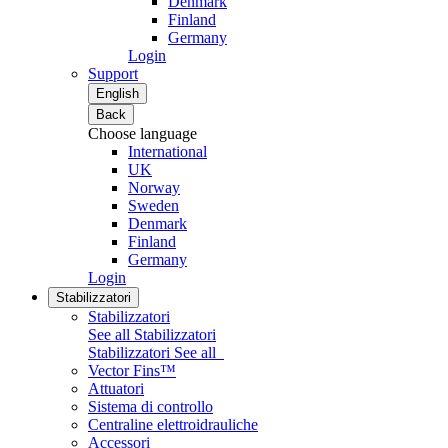
Denmark
Finland
Germany
Login
Support
English
Back
Choose language
International
UK
Norway
Sweden
Denmark
Finland
Germany
Login
Stabilizzatori
Stabilizzatori
See all Stabilizzatori
Stabilizzatori
See all
Vector Fins™
Attuatori
Sistema di controllo
Centraline elettroidrauliche
Accessori