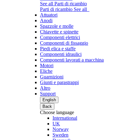
See all Parti di ricambio
Parti di ricambio
See all
Attuatori
Anodi
Spazzole e molle
Chiavette e spinette
Componenti elettrici
Componenti di fissaggio
Piedi elica e staffe
Componenti idraulici
Componenti lavorati a macchina
Motori
Eliche
Guarnizioni
Giunti e parastrappi
Altro
Support
English
Back
Choose language
International
UK
Norway
Sweden