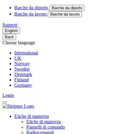
Barche da diporto
Barche da diporto
Barche da lavoro
Barche da lavoro
Support
English
Back
Choose language
International
UK
Norway
Sweden
Denmark
Finland
Germany
Login
Eliche di manovra
Eliche di manovra
Pannelli di comando
Radiocomandi