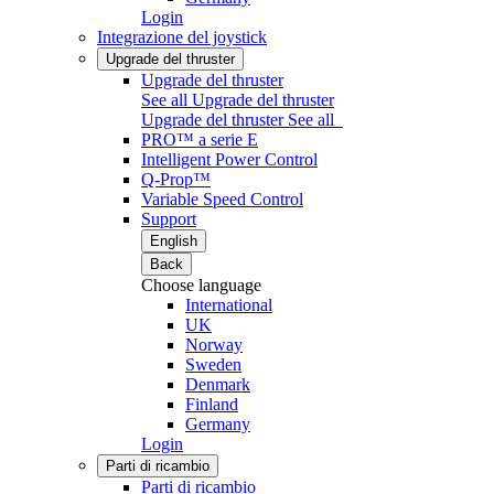
Login
Integrazione del joystick
Upgrade del thruster
Upgrade del thruster
See all Upgrade del thruster
Upgrade del thruster
See all
PRO™ a serie E
Intelligent Power Control
Q-Prop™
Variable Speed Control
Support
English
Back
Choose language
International
UK
Norway
Sweden
Denmark
Finland
Germany
Login
Parti di ricambio
Parti di ricambio