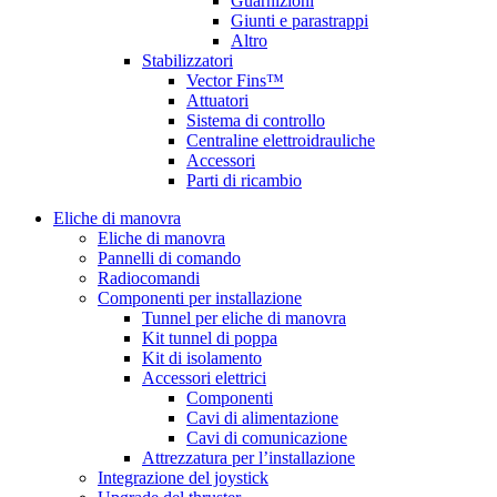
Guarnizioni
Giunti e parastrappi
Altro
Stabilizzatori
Vector Fins™
Attuatori
Sistema di controllo
Centraline elettroidrauliche
Accessori
Parti di ricambio
Eliche di manovra
Eliche di manovra
Pannelli di comando
Radiocomandi
Componenti per installazione
Tunnel per eliche di manovra
Kit tunnel di poppa
Kit di isolamento
Accessori elettrici
Componenti
Cavi di alimentazione
Cavi di comunicazione
Attrezzatura per l’installazione
Integrazione del joystick