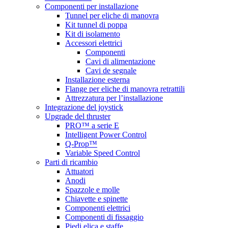
Componenti per installazione
Tunnel per eliche di manovra
Kit tunnel di poppa
Kit di isolamento
Accessori elettrici
Componenti
Cavi di alimentazione
Cavi de segnale
Installazione esterna
Flange per eliche di manovra retrattili
Attrezzatura per l’installazione
Integrazione del joystick
Upgrade del thruster
PRO™ a serie E
Intelligent Power Control
Q-Prop™
Variable Speed Control
Parti di ricambio
Attuatori
Anodi
Spazzole e molle
Chiavette e spinette
Componenti elettrici
Componenti di fissaggio
Piedi elica e staffe