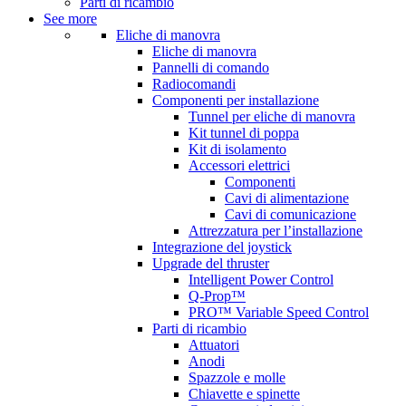
Parti di ricambio
See more
Eliche di manovra
Eliche di manovra
Pannelli di comando
Radiocomandi
Componenti per installazione
Tunnel per eliche di manovra
Kit tunnel di poppa
Kit di isolamento
Accessori elettrici
Componenti
Cavi di alimentazione
Cavi di comunicazione
Attrezzatura per l’installazione
Integrazione del joystick
Upgrade del thruster
Intelligent Power Control
Q-Prop™
PRO™ Variable Speed Control
Parti di ricambio
Attuatori
Anodi
Spazzole e molle
Chiavette e spinette