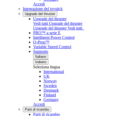
Accedi
Integrazione del joystick
Upgrade del thruster
Upgrade del thruster
Vedi tutti Upgrade del thruster
Upgrade del thruster
Vedi tutti
PRO™ a serie E
Intelligent Power Control
Q-Prop™
Variable Speed Control
Supporto
Italiano
Indietro
Seleziona lingua
International
UK
Norway
Sweden
Denmark
Finland
Germany
Accedi
Parti di ricambio
Parti di ricambio