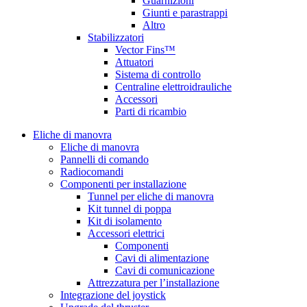
Guarnizioni
Giunti e parastrappi
Altro
Stabilizzatori
Vector Fins™
Attuatori
Sistema di controllo
Centraline elettroidrauliche
Accessori
Parti di ricambio
Eliche di manovra
Eliche di manovra
Pannelli di comando
Radiocomandi
Componenti per installazione
Tunnel per eliche di manovra
Kit tunnel di poppa
Kit di isolamento
Accessori elettrici
Componenti
Cavi di alimentazione
Cavi di comunicazione
Attrezzatura per l’installazione
Integrazione del joystick