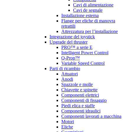
Cavi di alimentazione
Cavi de segnale
Installazione esterna
Flange per eliche di manovra
retrattili
Attrezzatura per l’installazione
Integrazione del joystick
Upgrade del thruster
PRO™ a serie E
Intelligent Power Control
Q-Prop™
Variable Speed Control
Parti di ricambio
Attuatori
Anodi
Spazzole e molle
Chiavette e spinette
Componenti elettrici
Componenti di fissaggio
Piedi elica e staffe
Componenti idraulici
Componenti lavorati a macchina
Motori
Eliche