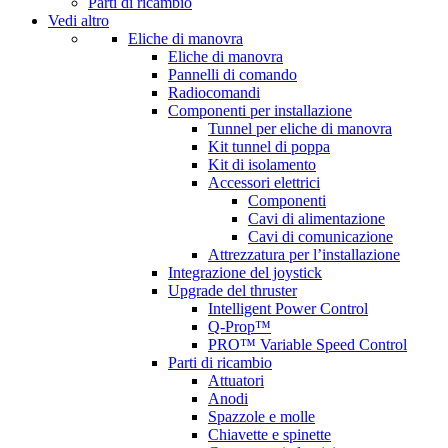
Parti di ricambio
Vedi altro
Eliche di manovra
Eliche di manovra
Pannelli di comando
Radiocomandi
Componenti per installazione
Tunnel per eliche di manovra
Kit tunnel di poppa
Kit di isolamento
Accessori elettrici
Componenti
Cavi di alimentazione
Cavi di comunicazione
Attrezzatura per l’installazione
Integrazione del joystick
Upgrade del thruster
Intelligent Power Control
Q-Prop™
PRO™ Variable Speed Control
Parti di ricambio
Attuatori
Anodi
Spazzole e molle
Chiavette e spinette