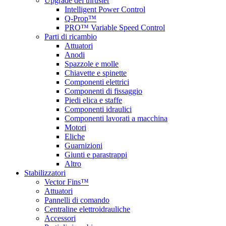
Upgrade del thruster
Intelligent Power Control
Q-Prop™
PRO™ Variable Speed Control
Parti di ricambio
Attuatori
Anodi
Spazzole e molle
Chiavette e spinette
Componenti elettrici
Componenti di fissaggio
Piedi elica e staffe
Componenti idraulici
Componenti lavorati a macchina
Motori
Eliche
Guarnizioni
Giunti e parastrappi
Altro
Stabilizzatori
Vector Fins™
Attuatori
Pannelli di comando
Centraline elettroidrauliche
Accessori