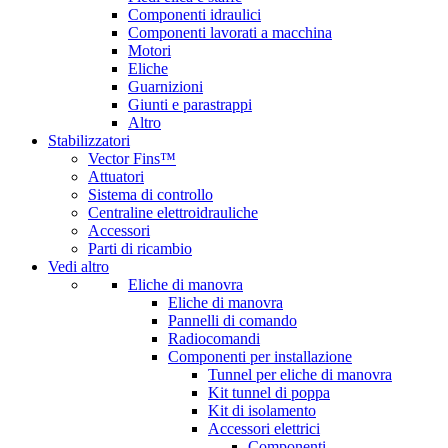
Componenti idraulici
Componenti lavorati a macchina
Motori
Eliche
Guarnizioni
Giunti e parastrappi
Altro
Stabilizzatori
Vector Fins™
Attuatori
Sistema di controllo
Centraline elettroidrauliche
Accessori
Parti di ricambio
Vedi altro
Eliche di manovra
Eliche di manovra
Pannelli di comando
Radiocomandi
Componenti per installazione
Tunnel per eliche di manovra
Kit tunnel di poppa
Kit di isolamento
Accessori elettrici
Componenti