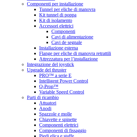
Componenti per installazione
Tunnel per eliche di manovra
Kit tunnel di poppa
Kit di isolamento
Accessori elettrici
Componenti
Cavi di alimentazione
Cavi de segnale
Installazione esterna
Flange per eliche di manovra retrattili
Attrezzatura per l’installazione
Integrazione del joystick
Upgrade del thruster
PRO™ a serie E
Intelligent Power Control
Q-Prop™
Variable Speed Control
Parti di ricambio
Attuatori
Anodi
Spazzole e molle
Chiavette e spinette
Componenti elettrici
Componenti di fissaggio
Piedi elica e staffe