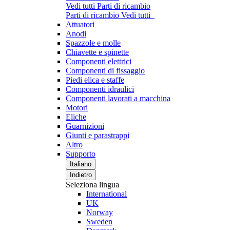
Vedi tutti Parti di ricambio
Parti di ricambio
Vedi tutti
Attuatori
Anodi
Spazzole e molle
Chiavette e spinette
Componenti elettrici
Componenti di fissaggio
Piedi elica e staffe
Componenti idraulici
Componenti lavorati a macchina
Motori
Eliche
Guarnizioni
Giunti e parastrappi
Altro
Supporto
Italiano
Indietro
Seleziona lingua
International
UK
Norway
Sweden