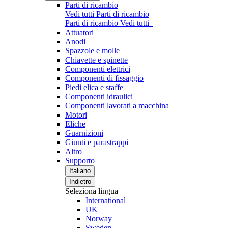
Parti di ricambio
Vedi tutti Parti di ricambio
Parti di ricambio
Vedi tutti
Attuatori
Anodi
Spazzole e molle
Chiavette e spinette
Componenti elettrici
Componenti di fissaggio
Piedi elica e staffe
Componenti idraulici
Componenti lavorati a macchina
Motori
Eliche
Guarnizioni
Giunti e parastrappi
Altro
Supporto
Italiano
Indietro
Seleziona lingua
International
UK
Norway
Sweden