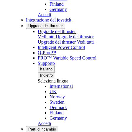
Finland
Germany
Accedi
Integrazione del joystick
Upgrade del thruster
Upgrade del thruster
Vedi tutti Upgrade del thruster
Upgrade del thruster
Vedi tutti
Intelligent Power Control
Q-Prop™
PRO™ Variable Speed Control
Supporto
Italiano
Indietro
Seleziona lingua
International
UK
Norway
Sweden
Denmark
Finland
Germany
Accedi
Parti di ricambio