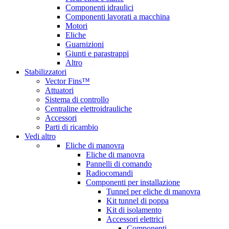
Componenti idraulici
Componenti lavorati a macchina
Motori
Eliche
Guarnizioni
Giunti e parastrappi
Altro
Stabilizzatori
Vector Fins™
Attuatori
Sistema di controllo
Centraline elettroidrauliche
Accessori
Parti di ricambio
Vedi altro
Eliche di manovra
Eliche di manovra
Pannelli di comando
Radiocomandi
Componenti per installazione
Tunnel per eliche di manovra
Kit tunnel di poppa
Kit di isolamento
Accessori elettrici
Componenti