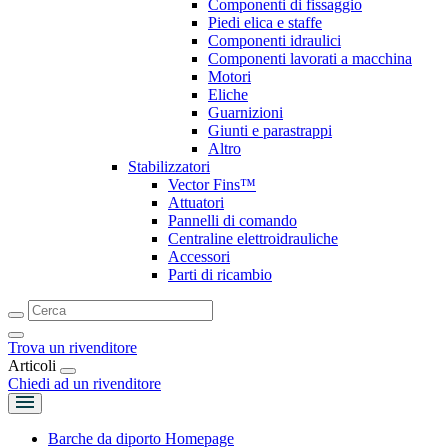
Componenti di fissaggio
Piedi elica e staffe
Componenti idraulici
Componenti lavorati a macchina
Motori
Eliche
Guarnizioni
Giunti e parastrappi
Altro
Stabilizzatori
Vector Fins™
Attuatori
Pannelli di comando
Centraline elettroidrauliche
Accessori
Parti di ricambio
Trova un rivenditore
Articoli
Chiedi ad un rivenditore
Barche da diporto Homepage