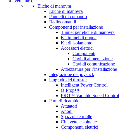
Vedi altro
Eliche di manovra
Eliche di manovra
Pannelli di comando
Radiocomandi
Componenti per installazione
Tunnel per eliche di manovra
Kit tunnel di poppa
Kit di isolamento
Accessori elettrici
Componenti
Cavi di alimentazione
Cavi di comunicazione
Attrezzatura per l’installazione
Integrazione del joystick
Upgrade del thruster
Intelligent Power Control
Q-Prop™
PRO™ Variable Speed Control
Parti di ricambio
Attuatori
Anodi
Spazzole e molle
Chiavette e spinette
Componenti elettrici