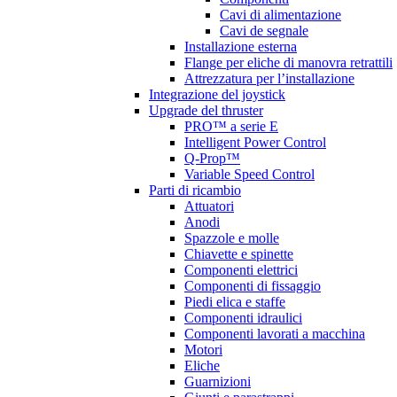
Cavi di alimentazione
Cavi de segnale
Installazione esterna
Flange per eliche di manovra retrattili
Attrezzatura per l’installazione
Integrazione del joystick
Upgrade del thruster
PRO™ a serie E
Intelligent Power Control
Q-Prop™
Variable Speed Control
Parti di ricambio
Attuatori
Anodi
Spazzole e molle
Chiavette e spinette
Componenti elettrici
Componenti di fissaggio
Piedi elica e staffe
Componenti idraulici
Componenti lavorati a macchina
Motori
Eliche
Guarnizioni