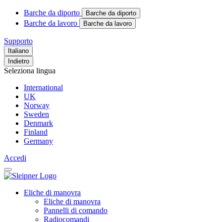
Barche da diporto
Barche da diporto
Barche da lavoro
Barche da lavoro
Supporto
Italiano
Indietro
Seleziona lingua
International
UK
Norway
Sweden
Denmark
Finland
Germany
Accedi
Eliche di manovra
Eliche di manovra
Pannelli di comando
Radiocomandi