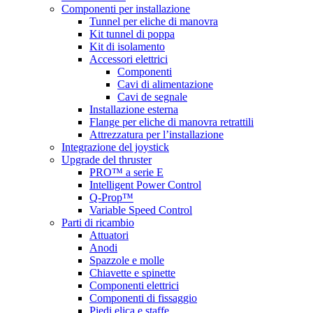
Componenti per installazione
Tunnel per eliche di manovra
Kit tunnel di poppa
Kit di isolamento
Accessori elettrici
Componenti
Cavi di alimentazione
Cavi de segnale
Installazione esterna
Flange per eliche di manovra retrattili
Attrezzatura per l’installazione
Integrazione del joystick
Upgrade del thruster
PRO™ a serie E
Intelligent Power Control
Q-Prop™
Variable Speed Control
Parti di ricambio
Attuatori
Anodi
Spazzole e molle
Chiavette e spinette
Componenti elettrici
Componenti di fissaggio
Piedi elica e staffe