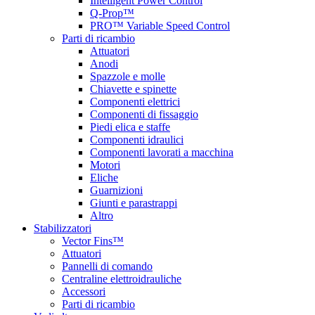
Intelligent Power Control
Q-Prop™
PRO™ Variable Speed Control
Parti di ricambio
Attuatori
Anodi
Spazzole e molle
Chiavette e spinette
Componenti elettrici
Componenti di fissaggio
Piedi elica e staffe
Componenti idraulici
Componenti lavorati a macchina
Motori
Eliche
Guarnizioni
Giunti e parastrappi
Altro
Stabilizzatori
Vector Fins™
Attuatori
Pannelli di comando
Centraline elettroidrauliche
Accessori
Parti di ricambio