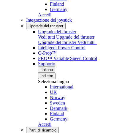
Finland
Germany
Accedi
Integrazione del joystick
Upgrade del thruster
Upgrade del thruster
Vedi tutti Upgrade del thruster
Upgrade del thruster
Vedi tutti
Intelligent Power Control
Q-Prop™
PRO™ Variable Speed Control
Supporto
Italiano
Indietro
Seleziona lingua
International
UK
Norway
Sweden
Denmark
Finland
Germany
Accedi
Parti di ricambio