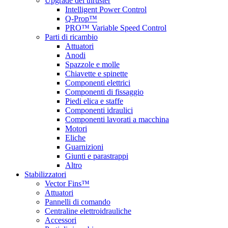
Upgrade del thruster
Intelligent Power Control
Q-Prop™
PRO™ Variable Speed Control
Parti di ricambio
Attuatori
Anodi
Spazzole e molle
Chiavette e spinette
Componenti elettrici
Componenti di fissaggio
Piedi elica e staffe
Componenti idraulici
Componenti lavorati a macchina
Motori
Eliche
Guarnizioni
Giunti e parastrappi
Altro
Stabilizzatori
Vector Fins™
Attuatori
Pannelli di comando
Centraline elettroidrauliche
Accessori