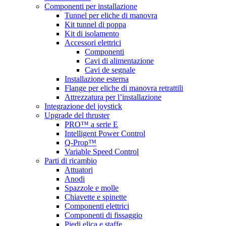
Componenti per installazione
Tunnel per eliche di manovra
Kit tunnel di poppa
Kit di isolamento
Accessori elettrici
Componenti
Cavi di alimentazione
Cavi de segnale
Installazione esterna
Flange per eliche di manovra retrattili
Attrezzatura per l’installazione
Integrazione del joystick
Upgrade del thruster
PRO™ a serie E
Intelligent Power Control
Q-Prop™
Variable Speed Control
Parti di ricambio
Attuatori
Anodi
Spazzole e molle
Chiavette e spinette
Componenti elettrici
Componenti di fissaggio
Piedi elica e staffe