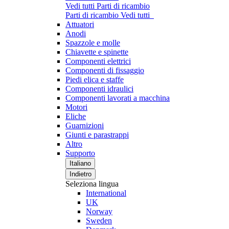
Vedi tutti Parti di ricambio
Parti di ricambio
Vedi tutti
Attuatori
Anodi
Spazzole e molle
Chiavette e spinette
Componenti elettrici
Componenti di fissaggio
Piedi elica e staffe
Componenti idraulici
Componenti lavorati a macchina
Motori
Eliche
Guarnizioni
Giunti e parastrappi
Altro
Supporto
Italiano
Indietro
Seleziona lingua
International
UK
Norway
Sweden