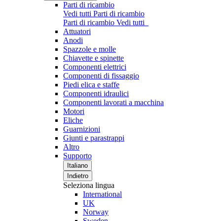
Parti di ricambio
Vedi tutti Parti di ricambio
Parti di ricambio
Vedi tutti
Attuatori
Anodi
Spazzole e molle
Chiavette e spinette
Componenti elettrici
Componenti di fissaggio
Piedi elica e staffe
Componenti idraulici
Componenti lavorati a macchina
Motori
Eliche
Guarnizioni
Giunti e parastrappi
Altro
Supporto
Italiano
Indietro
Seleziona lingua
International
UK
Norway
Sweden