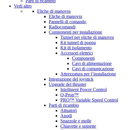
Parti di ricambio
Vedi altro
Eliche di manovra
Eliche di manovra
Pannelli di comando
Radiocomandi
Componenti per installazione
Tunnel per eliche di manovra
Kit tunnel di poppa
Kit di isolamento
Accessori elettrici
Componenti
Cavi di alimentazione
Cavi di comunicazione
Attrezzatura per l’installazione
Integrazione del joystick
Upgrade del thruster
Intelligent Power Control
Q-Prop™
PRO™ Variable Speed Control
Parti di ricambio
Attuatori
Anodi
Spazzole e molle
Chiavette e spinette