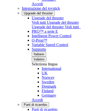
Accedi
Integrazione del joystick
Upgrade del thruster
Upgrade del thruster
Vedi tutti Upgrade del thruster
Upgrade del thruster
Vedi tutti
PRO™ a serie E
Intelligent Power Control
Q-Prop™
Variable Speed Control
Supporto
Italiano
Indietro
Seleziona lingua
International
UK
Norway
Sweden
Denmark
Finland
Germany
Accedi
Parti di ricambio
Parti di ricambio