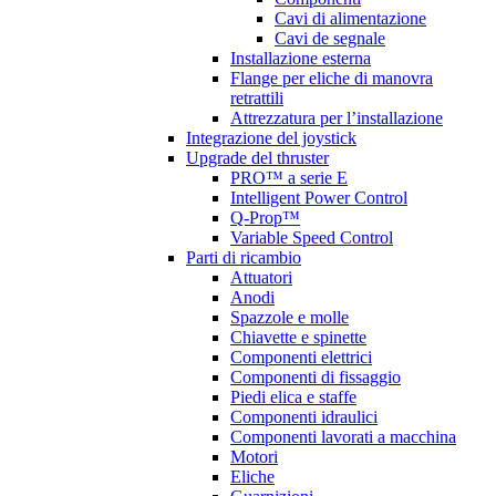
Cavi di alimentazione
Cavi de segnale
Installazione esterna
Flange per eliche di manovra
retrattili
Attrezzatura per l’installazione
Integrazione del joystick
Upgrade del thruster
PRO™ a serie E
Intelligent Power Control
Q-Prop™
Variable Speed Control
Parti di ricambio
Attuatori
Anodi
Spazzole e molle
Chiavette e spinette
Componenti elettrici
Componenti di fissaggio
Piedi elica e staffe
Componenti idraulici
Componenti lavorati a macchina
Motori
Eliche