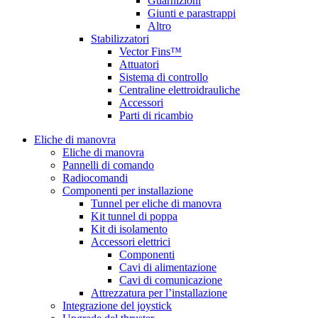
Guarnizioni
Giunti e parastrappi
Altro
Stabilizzatori
Vector Fins™
Attuatori
Sistema di controllo
Centraline elettroidrauliche
Accessori
Parti di ricambio
Eliche di manovra
Eliche di manovra
Pannelli di comando
Radiocomandi
Componenti per installazione
Tunnel per eliche di manovra
Kit tunnel di poppa
Kit di isolamento
Accessori elettrici
Componenti
Cavi di alimentazione
Cavi di comunicazione
Attrezzatura per l’installazione
Integrazione del joystick