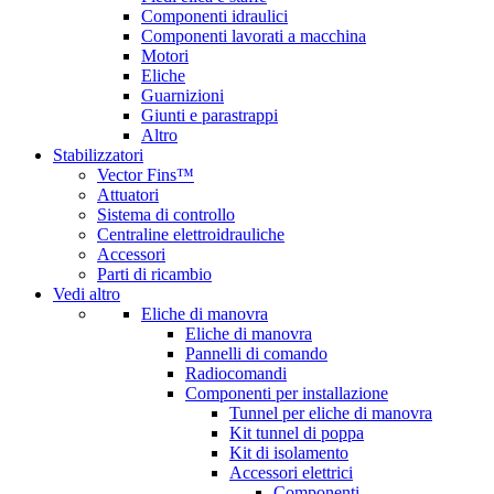
Componenti idraulici
Componenti lavorati a macchina
Motori
Eliche
Guarnizioni
Giunti e parastrappi
Altro
Stabilizzatori
Vector Fins™
Attuatori
Sistema di controllo
Centraline elettroidrauliche
Accessori
Parti di ricambio
Vedi altro
Eliche di manovra
Eliche di manovra
Pannelli di comando
Radiocomandi
Componenti per installazione
Tunnel per eliche di manovra
Kit tunnel di poppa
Kit di isolamento
Accessori elettrici
Componenti