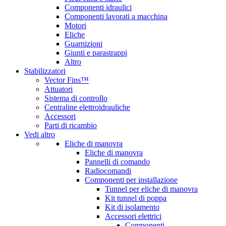
Componenti idraulici
Componenti lavorati a macchina
Motori
Eliche
Guarnizioni
Giunti e parastrappi
Altro
Stabilizzatori
Vector Fins™
Attuatori
Sistema di controllo
Centraline elettroidrauliche
Accessori
Parti di ricambio
Vedi altro
Eliche di manovra
Eliche di manovra
Pannelli di comando
Radiocomandi
Componenti per installazione
Tunnel per eliche di manovra
Kit tunnel di poppa
Kit di isolamento
Accessori elettrici
Componenti