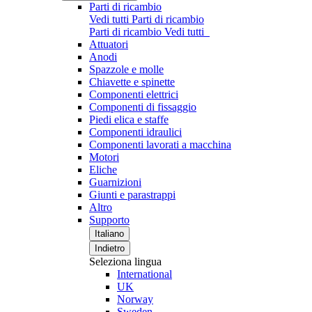
Parti di ricambio
Vedi tutti Parti di ricambio
Parti di ricambio
Vedi tutti
Attuatori
Anodi
Spazzole e molle
Chiavette e spinette
Componenti elettrici
Componenti di fissaggio
Piedi elica e staffe
Componenti idraulici
Componenti lavorati a macchina
Motori
Eliche
Guarnizioni
Giunti e parastrappi
Altro
Supporto
Italiano
Indietro
Seleziona lingua
International
UK
Norway
Sweden