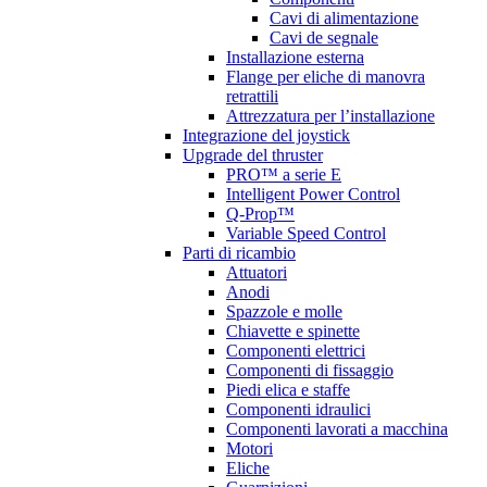
Cavi di alimentazione
Cavi de segnale
Installazione esterna
Flange per eliche di manovra
retrattili
Attrezzatura per l’installazione
Integrazione del joystick
Upgrade del thruster
PRO™ a serie E
Intelligent Power Control
Q-Prop™
Variable Speed Control
Parti di ricambio
Attuatori
Anodi
Spazzole e molle
Chiavette e spinette
Componenti elettrici
Componenti di fissaggio
Piedi elica e staffe
Componenti idraulici
Componenti lavorati a macchina
Motori
Eliche