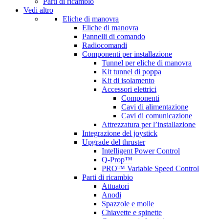
Parti di ricambio
Vedi altro
Eliche di manovra
Eliche di manovra
Pannelli di comando
Radiocomandi
Componenti per installazione
Tunnel per eliche di manovra
Kit tunnel di poppa
Kit di isolamento
Accessori elettrici
Componenti
Cavi di alimentazione
Cavi di comunicazione
Attrezzatura per l’installazione
Integrazione del joystick
Upgrade del thruster
Intelligent Power Control
Q-Prop™
PRO™ Variable Speed Control
Parti di ricambio
Attuatori
Anodi
Spazzole e molle
Chiavette e spinette