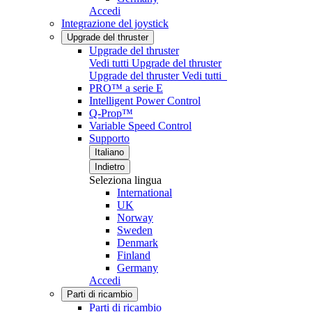
Accedi
Integrazione del joystick
Upgrade del thruster
Upgrade del thruster
Vedi tutti Upgrade del thruster
Upgrade del thruster
Vedi tutti
PRO™ a serie E
Intelligent Power Control
Q-Prop™
Variable Speed Control
Supporto
Italiano
Indietro
Seleziona lingua
International
UK
Norway
Sweden
Denmark
Finland
Germany
Accedi
Parti di ricambio
Parti di ricambio