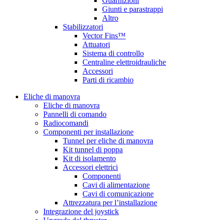
Guarnizioni
Giunti e parastrappi
Altro
Stabilizzatori
Vector Fins™
Attuatori
Sistema di controllo
Centraline elettroidrauliche
Accessori
Parti di ricambio
Eliche di manovra
Eliche di manovra
Pannelli di comando
Radiocomandi
Componenti per installazione
Tunnel per eliche di manovra
Kit tunnel di poppa
Kit di isolamento
Accessori elettrici
Componenti
Cavi di alimentazione
Cavi di comunicazione
Attrezzatura per l’installazione
Integrazione del joystick