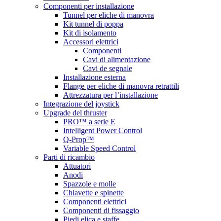
Componenti per installazione
Tunnel per eliche di manovra
Kit tunnel di poppa
Kit di isolamento
Accessori elettrici
Componenti
Cavi di alimentazione
Cavi de segnale
Installazione esterna
Flange per eliche di manovra retrattili
Attrezzatura per l’installazione
Integrazione del joystick
Upgrade del thruster
PRO™ a serie E
Intelligent Power Control
Q-Prop™
Variable Speed Control
Parti di ricambio
Attuatori
Anodi
Spazzole e molle
Chiavette e spinette
Componenti elettrici
Componenti di fissaggio
Piedi elica e staffe