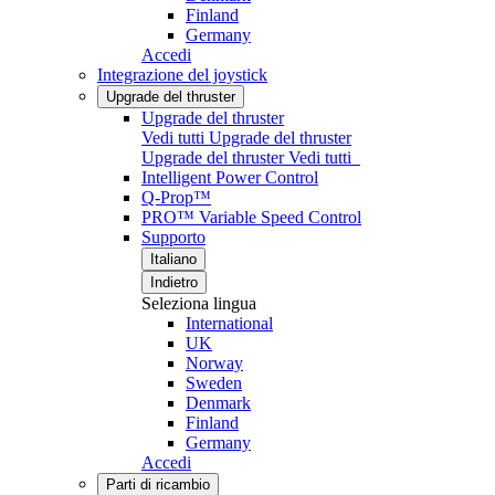
Finland
Germany
Accedi
Integrazione del joystick
Upgrade del thruster
Upgrade del thruster
Vedi tutti Upgrade del thruster
Upgrade del thruster
Vedi tutti
Intelligent Power Control
Q-Prop™
PRO™ Variable Speed Control
Supporto
Italiano
Indietro
Seleziona lingua
International
UK
Norway
Sweden
Denmark
Finland
Germany
Accedi
Parti di ricambio