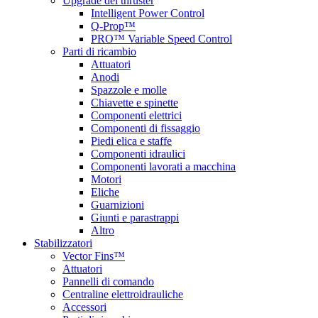
Upgrade del thruster
Intelligent Power Control
Q-Prop™
PRO™ Variable Speed Control
Parti di ricambio
Attuatori
Anodi
Spazzole e molle
Chiavette e spinette
Componenti elettrici
Componenti di fissaggio
Piedi elica e staffe
Componenti idraulici
Componenti lavorati a macchina
Motori
Eliche
Guarnizioni
Giunti e parastrappi
Altro
Stabilizzatori
Vector Fins™
Attuatori
Pannelli di comando
Centraline elettroidrauliche
Accessori