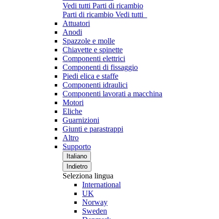
Vedi tutti Parti di ricambio
Parti di ricambio
Vedi tutti
Attuatori
Anodi
Spazzole e molle
Chiavette e spinette
Componenti elettrici
Componenti di fissaggio
Piedi elica e staffe
Componenti idraulici
Componenti lavorati a macchina
Motori
Eliche
Guarnizioni
Giunti e parastrappi
Altro
Supporto
Italiano
Indietro
Seleziona lingua
International
UK
Norway
Sweden