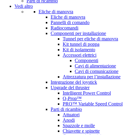
Parti di ricambio
Vedi altro
Eliche di manovra
Eliche di manovra
Pannelli di comando
Radiocomandi
Componenti per installazione
Tunnel per eliche di manovra
Kit tunnel di poppa
Kit di isolamento
Accessori elettrici
Componenti
Cavi di alimentazione
Cavi di comunicazione
Attrezzatura per l’installazione
Integrazione del joystick
Upgrade del thruster
Intelligent Power Control
Q-Prop™
PRO™ Variable Speed Control
Parti di ricambio
Attuatori
Anodi
Spazzole e molle
Chiavette e spinette