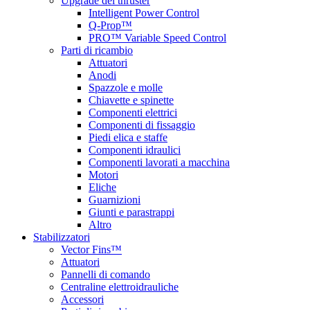
Upgrade del thruster
Intelligent Power Control
Q-Prop™
PRO™ Variable Speed Control
Parti di ricambio
Attuatori
Anodi
Spazzole e molle
Chiavette e spinette
Componenti elettrici
Componenti di fissaggio
Piedi elica e staffe
Componenti idraulici
Componenti lavorati a macchina
Motori
Eliche
Guarnizioni
Giunti e parastrappi
Altro
Stabilizzatori
Vector Fins™
Attuatori
Pannelli di comando
Centraline elettroidrauliche
Accessori