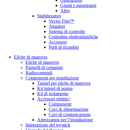
Guarnizioni
Giunti e parastrappi
Altro
Stabilizzatori
Vector Fins™
Attuatori
Sistema di controllo
Centraline elettroidrauliche
Accessori
Parti di ricambio
Eliche di manovra
Eliche di manovra
Pannelli di comando
Radiocomandi
Componenti per installazione
Tunnel per eliche di manovra
Kit tunnel di poppa
Kit di isolamento
Accessori elettrici
Componenti
Cavi di alimentazione
Cavi di comunicazione
Attrezzatura per l’installazione
Integrazione del joystick