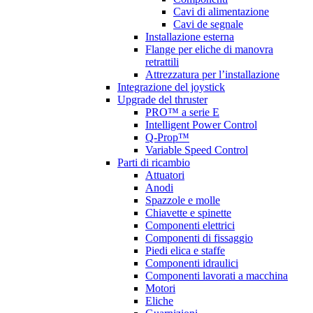
Cavi di alimentazione
Cavi de segnale
Installazione esterna
Flange per eliche di manovra
retrattili
Attrezzatura per l’installazione
Integrazione del joystick
Upgrade del thruster
PRO™ a serie E
Intelligent Power Control
Q-Prop™
Variable Speed Control
Parti di ricambio
Attuatori
Anodi
Spazzole e molle
Chiavette e spinette
Componenti elettrici
Componenti di fissaggio
Piedi elica e staffe
Componenti idraulici
Componenti lavorati a macchina
Motori
Eliche