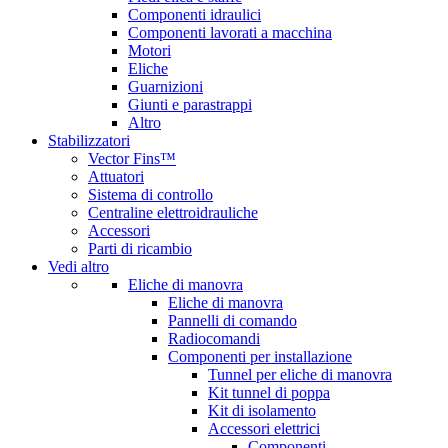
Componenti idraulici
Componenti lavorati a macchina
Motori
Eliche
Guarnizioni
Giunti e parastrappi
Altro
Stabilizzatori
Vector Fins™
Attuatori
Sistema di controllo
Centraline elettroidrauliche
Accessori
Parti di ricambio
Vedi altro
Eliche di manovra
Eliche di manovra
Pannelli di comando
Radiocomandi
Componenti per installazione
Tunnel per eliche di manovra
Kit tunnel di poppa
Kit di isolamento
Accessori elettrici
Componenti