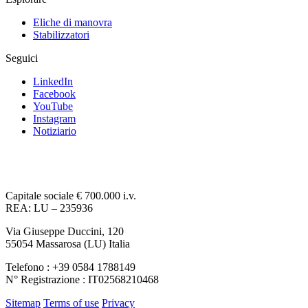
Eliche di manovra
Stabilizzatori
Seguici
LinkedIn
Facebook
YouTube
Instagram
Notiziario
Capitale sociale € 700.000 i.v.
REA: LU – 235936
Via Giuseppe Duccini, 120
55054 Massarosa (LU) Italia
Telefono : +39 0584 1788149
N° Registrazione : IT02568210468
Sitemap
Terms of use
Privacy