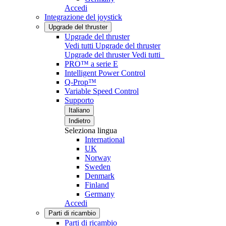
Accedi
Integrazione del joystick
Upgrade del thruster
Upgrade del thruster
Vedi tutti Upgrade del thruster
Upgrade del thruster
Vedi tutti
PRO™ a serie E
Intelligent Power Control
Q-Prop™
Variable Speed Control
Supporto
Italiano
Indietro
Seleziona lingua
International
UK
Norway
Sweden
Denmark
Finland
Germany
Accedi
Parti di ricambio
Parti di ricambio