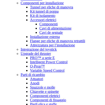
Componenti per installazione
Tunnel per eliche di manovra
Kit tunnel di poppa
Kit di isolamento
Accessori elettrici
Componenti
Cavi di alimentazione
Cavi de segnale
Installazione esterna
Flange per eliche di manovra retrattili
Attrezzatura per l’installazione
Integrazione del joystick
Upgrade del thruster
PRO™ a serie E
Intelligent Power Control
Q-Prop™
Variable Speed Control
Parti di ricambio
Attuatori
Anodi
Spazzole e molle
Chiavette e spinette
Componenti elettrici
Componenti di fissaggio
Piedi elica e staffe