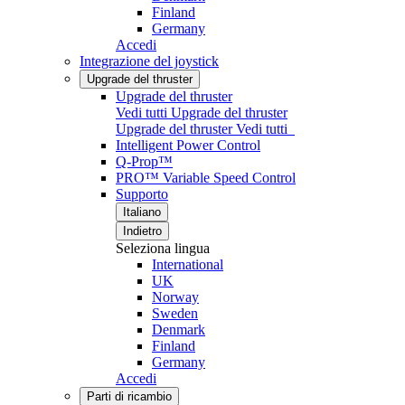
Finland
Germany
Accedi
Integrazione del joystick
Upgrade del thruster
Upgrade del thruster
Vedi tutti Upgrade del thruster
Upgrade del thruster
Vedi tutti
Intelligent Power Control
Q-Prop™
PRO™ Variable Speed Control
Supporto
Italiano
Indietro
Seleziona lingua
International
UK
Norway
Sweden
Denmark
Finland
Germany
Accedi
Parti di ricambio