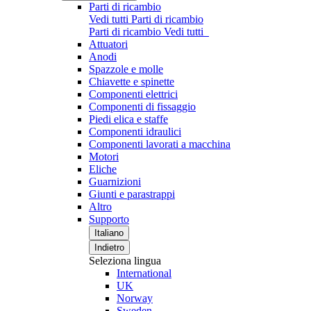
Parti di ricambio
Vedi tutti Parti di ricambio
Parti di ricambio
Vedi tutti
Attuatori
Anodi
Spazzole e molle
Chiavette e spinette
Componenti elettrici
Componenti di fissaggio
Piedi elica e staffe
Componenti idraulici
Componenti lavorati a macchina
Motori
Eliche
Guarnizioni
Giunti e parastrappi
Altro
Supporto
Italiano
Indietro
Seleziona lingua
International
UK
Norway
Sweden