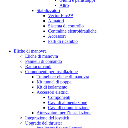
Giunti e parastrappi
Altro
Stabilizzatori
Vector Fins™
Attuatori
Sistema di controllo
Centraline elettroidrauliche
Accessori
Parti di ricambio
Eliche di manovra
Eliche di manovra
Pannelli di comando
Radiocomandi
Componenti per installazione
Tunnel per eliche di manovra
Kit tunnel di poppa
Kit di isolamento
Accessori elettrici
Componenti
Cavi di alimentazione
Cavi di comunicazione
Attrezzatura per l’installazione
Integrazione del joystick
Upgrade del thruster