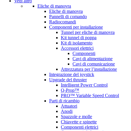
Vedi altro
Eliche di manovra
Eliche di manovra
Pannelli di comando
Radiocomandi
Componenti per installazione
Tunnel per eliche di manovra
Kit tunnel di poppa
Kit di isolamento
Accessori elettrici
Componenti
Cavi di alimentazione
Cavi di comunicazione
Attrezzatura per l’installazione
Integrazione del joystick
Upgrade del thruster
Intelligent Power Control
Q-Prop™
PRO™ Variable Speed Control
Parti di ricambio
Attuatori
Anodi
Spazzole e molle
Chiavette e spinette
Componenti elettrici