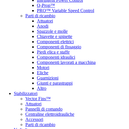
Intelligent Power Control
Q-Prop™
PRO™ Variable Speed Control
Parti di ricambio
Attuatori
Anodi
Spazzole e molle
Chiavette e spinette
Componenti elettrici
Componenti di fissaggio
Piedi elica e staffe
Componenti idraulici
Componenti lavorati a macchina
Motori
Eliche
Guarnizioni
Giunti e parastrappi
Altro
Stabilizzatori
Vector Fins™
Attuatori
Pannelli di comando
Centraline elettroidrauliche
Accessori
Parti di ricambio