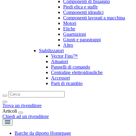
Componenti di fissaggio
Piedi elica e staffe
Componenti idraulici
Componenti lavorati a macchina
Motori
Eliche
Guarnizioni
Giunti e parastrappi
Altro
Stabilizzatori
Vector Fins™
Attuatori
Pannelli di comando
Centraline elettroidrauliche
Accessori
Parti di ricambio
Trova un rivenditore
Articoli
Chiedi ad un rivenditore
Barche da diporto Homepage