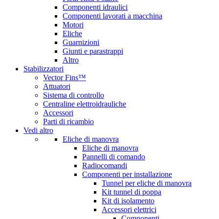
Componenti idraulici
Componenti lavorati a macchina
Motori
Eliche
Guarnizioni
Giunti e parastrappi
Altro
Stabilizzatori
Vector Fins™
Attuatori
Sistema di controllo
Centraline elettroidrauliche
Accessori
Parti di ricambio
Vedi altro
Eliche di manovra
Eliche di manovra
Pannelli di comando
Radiocomandi
Componenti per installazione
Tunnel per eliche di manovra
Kit tunnel di poppa
Kit di isolamento
Accessori elettrici
Componenti