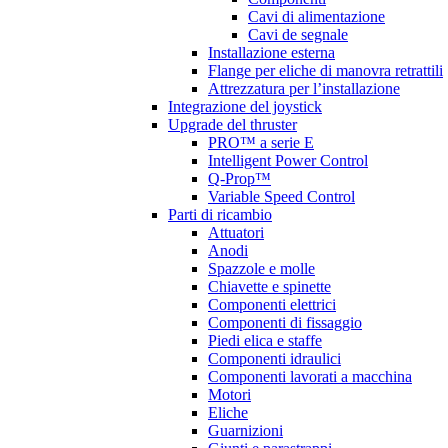
Cavi di alimentazione
Cavi de segnale
Installazione esterna
Flange per eliche di manovra retrattili
Attrezzatura per l’installazione
Integrazione del joystick
Upgrade del thruster
PRO™ a serie E
Intelligent Power Control
Q-Prop™
Variable Speed Control
Parti di ricambio
Attuatori
Anodi
Spazzole e molle
Chiavette e spinette
Componenti elettrici
Componenti di fissaggio
Piedi elica e staffe
Componenti idraulici
Componenti lavorati a macchina
Motori
Eliche
Guarnizioni