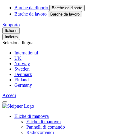
Barche da diporto
Barche da diporto
Barche da lavoro
Barche da lavoro
Supporto
Italiano
Indietro
Seleziona lingua
International
UK
Norway
Sweden
Denmark
Finland
Germany
Accedi
Eliche di manovra
Eliche di manovra
Pannelli di comando
Radiocomandi