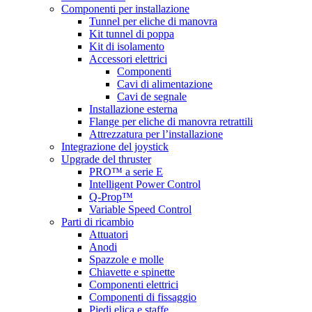
Componenti per installazione
Tunnel per eliche di manovra
Kit tunnel di poppa
Kit di isolamento
Accessori elettrici
Componenti
Cavi di alimentazione
Cavi de segnale
Installazione esterna
Flange per eliche di manovra retrattili
Attrezzatura per l’installazione
Integrazione del joystick
Upgrade del thruster
PRO™ a serie E
Intelligent Power Control
Q-Prop™
Variable Speed Control
Parti di ricambio
Attuatori
Anodi
Spazzole e molle
Chiavette e spinette
Componenti elettrici
Componenti di fissaggio
Piedi elica e staffe