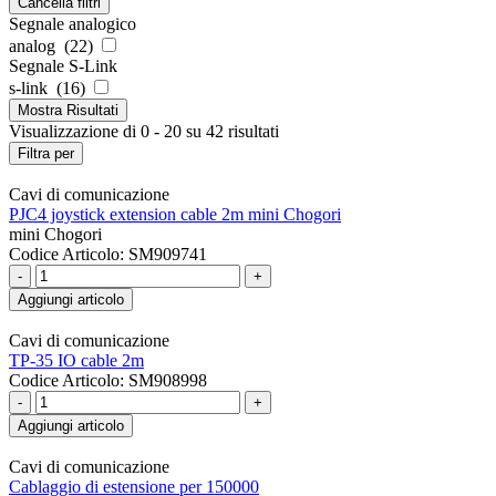
Cancella filtri
Segnale analogico
analog (
22
)
Segnale S-Link
s-link (
16
)
Mostra
Risultati
Visualizzazione di 0 - 20 su 42 risultati
Filtra per
Cavi di comunicazione
PJC4 joystick extension cable 2m mini Chogori
mini Chogori
Codice Articolo: SM909741
-
+
Aggiungi articolo
Cavi di comunicazione
TP-35 IO cable 2m
Codice Articolo: SM908998
-
+
Aggiungi articolo
Cavi di comunicazione
Cablaggio di estensione per 150000