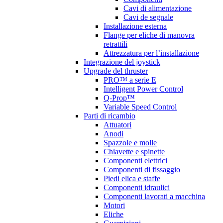
Cavi di alimentazione
Cavi de segnale
Installazione esterna
Flange per eliche di manovra
retrattili
Attrezzatura per l’installazione
Integrazione del joystick
Upgrade del thruster
PRO™ a serie E
Intelligent Power Control
Q-Prop™
Variable Speed Control
Parti di ricambio
Attuatori
Anodi
Spazzole e molle
Chiavette e spinette
Componenti elettrici
Componenti di fissaggio
Piedi elica e staffe
Componenti idraulici
Componenti lavorati a macchina
Motori
Eliche