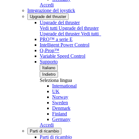
Accedi
Integrazione del joystick
Upgrade del thruster
Upgrade del thruster
Vedi tutti Upgrade del thruster
Upgrade del thruster
Vedi tutti
PRO™ a serie E
Intelligent Power Control
Q-Prop™
Variable Speed Control
Supporto
Italiano
Indietro
Seleziona lingua
International
UK
Norway
Sweden
Denmark
Finland
Germany
Accedi
Parti di ricambio
Parti di ricambio