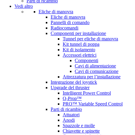
Parti di ricambio
Vedi altro
Eliche di manovra
Eliche di manovra
Pannelli di comando
Radiocomandi
Componenti per installazione
Tunnel per eliche di manovra
Kit tunnel di poppa
Kit di isolamento
Accessori elettrici
Componenti
Cavi di alimentazione
Cavi di comunicazione
Attrezzatura per l’installazione
Integrazione del joystick
Upgrade del thruster
Intelligent Power Control
Q-Prop™
PRO™ Variable Speed Control
Parti di ricambio
Attuatori
Anodi
Spazzole e molle
Chiavette e spinette