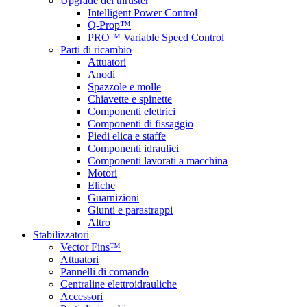
Upgrade del thruster
Intelligent Power Control
Q-Prop™
PRO™ Variable Speed Control
Parti di ricambio
Attuatori
Anodi
Spazzole e molle
Chiavette e spinette
Componenti elettrici
Componenti di fissaggio
Piedi elica e staffe
Componenti idraulici
Componenti lavorati a macchina
Motori
Eliche
Guarnizioni
Giunti e parastrappi
Altro
Stabilizzatori
Vector Fins™
Attuatori
Pannelli di comando
Centraline elettroidrauliche
Accessori