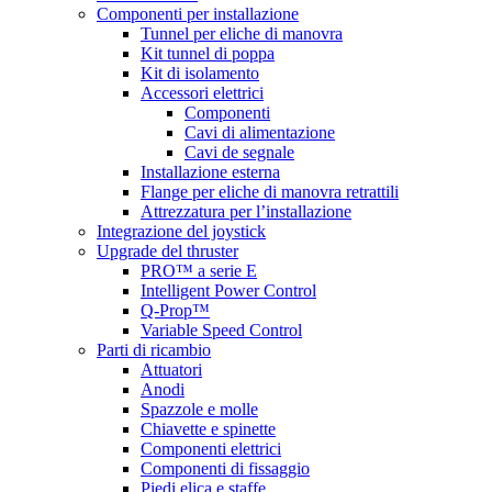
Componenti per installazione
Tunnel per eliche di manovra
Kit tunnel di poppa
Kit di isolamento
Accessori elettrici
Componenti
Cavi di alimentazione
Cavi de segnale
Installazione esterna
Flange per eliche di manovra retrattili
Attrezzatura per l’installazione
Integrazione del joystick
Upgrade del thruster
PRO™ a serie E
Intelligent Power Control
Q-Prop™
Variable Speed Control
Parti di ricambio
Attuatori
Anodi
Spazzole e molle
Chiavette e spinette
Componenti elettrici
Componenti di fissaggio
Piedi elica e staffe