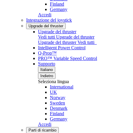
Finland
Germany
Accedi
Integrazione del joystick
Upgrade del thruster
Upgrade del thruster
Vedi tutti Upgrade del thruster
Upgrade del thruster
Vedi tutti
Intelligent Power Control
Q-Prop™
PRO™ Variable Speed Control
Supporto
Italiano
Indietro
Seleziona lingua
International
UK
Norway
Sweden
Denmark
Finland
Germany
Accedi
Parti di ricambio