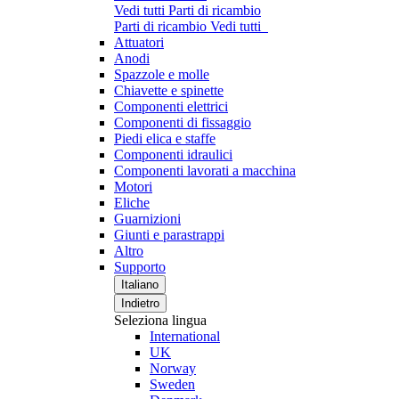
Vedi tutti Parti di ricambio
Parti di ricambio
Vedi tutti
Attuatori
Anodi
Spazzole e molle
Chiavette e spinette
Componenti elettrici
Componenti di fissaggio
Piedi elica e staffe
Componenti idraulici
Componenti lavorati a macchina
Motori
Eliche
Guarnizioni
Giunti e parastrappi
Altro
Supporto
Italiano
Indietro
Seleziona lingua
International
UK
Norway
Sweden