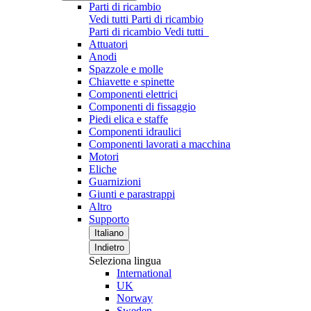
Parti di ricambio
Vedi tutti Parti di ricambio
Parti di ricambio
Vedi tutti
Attuatori
Anodi
Spazzole e molle
Chiavette e spinette
Componenti elettrici
Componenti di fissaggio
Piedi elica e staffe
Componenti idraulici
Componenti lavorati a macchina
Motori
Eliche
Guarnizioni
Giunti e parastrappi
Altro
Supporto
Italiano
Indietro
Seleziona lingua
International
UK
Norway
Sweden