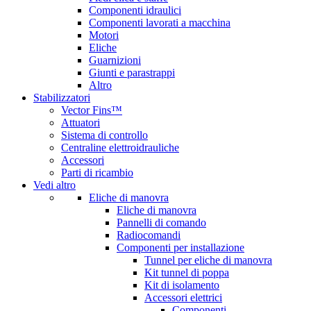
Componenti idraulici
Componenti lavorati a macchina
Motori
Eliche
Guarnizioni
Giunti e parastrappi
Altro
Stabilizzatori
Vector Fins™
Attuatori
Sistema di controllo
Centraline elettroidrauliche
Accessori
Parti di ricambio
Vedi altro
Eliche di manovra
Eliche di manovra
Pannelli di comando
Radiocomandi
Componenti per installazione
Tunnel per eliche di manovra
Kit tunnel di poppa
Kit di isolamento
Accessori elettrici
Componenti