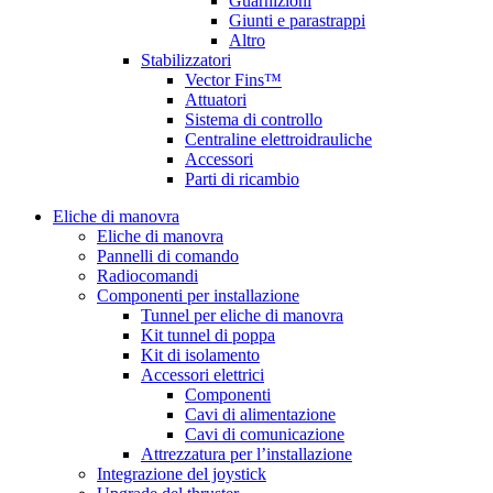
Guarnizioni
Giunti e parastrappi
Altro
Stabilizzatori
Vector Fins™
Attuatori
Sistema di controllo
Centraline elettroidrauliche
Accessori
Parti di ricambio
Eliche di manovra
Eliche di manovra
Pannelli di comando
Radiocomandi
Componenti per installazione
Tunnel per eliche di manovra
Kit tunnel di poppa
Kit di isolamento
Accessori elettrici
Componenti
Cavi di alimentazione
Cavi di comunicazione
Attrezzatura per l’installazione
Integrazione del joystick