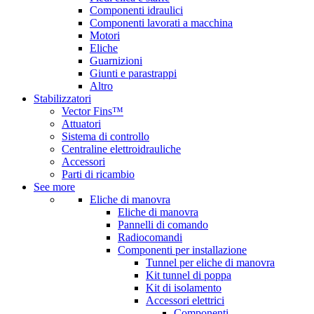
Componenti idraulici
Componenti lavorati a macchina
Motori
Eliche
Guarnizioni
Giunti e parastrappi
Altro
Stabilizzatori
Vector Fins™
Attuatori
Sistema di controllo
Centraline elettroidrauliche
Accessori
Parti di ricambio
See more
Eliche di manovra
Eliche di manovra
Pannelli di comando
Radiocomandi
Componenti per installazione
Tunnel per eliche di manovra
Kit tunnel di poppa
Kit di isolamento
Accessori elettrici
Componenti