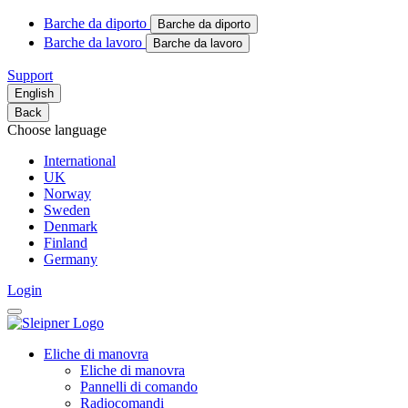
Barche da diporto
Barche da diporto
Barche da lavoro
Barche da lavoro
Support
English
Back
Choose language
International
UK
Norway
Sweden
Denmark
Finland
Germany
Login
Eliche di manovra
Eliche di manovra
Pannelli di comando
Radiocomandi