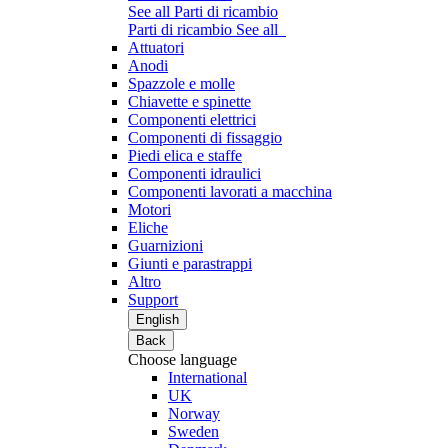
See all Parti di ricambio
Parti di ricambio
See all
Attuatori
Anodi
Spazzole e molle
Chiavette e spinette
Componenti elettrici
Componenti di fissaggio
Piedi elica e staffe
Componenti idraulici
Componenti lavorati a macchina
Motori
Eliche
Guarnizioni
Giunti e parastrappi
Altro
Support
English
Back
Choose language
International
UK
Norway
Sweden