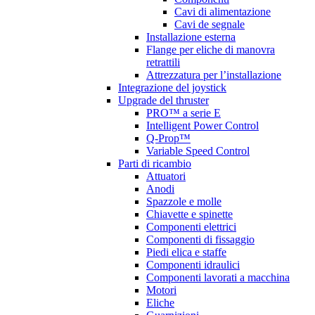
Cavi di alimentazione
Cavi de segnale
Installazione esterna
Flange per eliche di manovra
retrattili
Attrezzatura per l’installazione
Integrazione del joystick
Upgrade del thruster
PRO™ a serie E
Intelligent Power Control
Q-Prop™
Variable Speed Control
Parti di ricambio
Attuatori
Anodi
Spazzole e molle
Chiavette e spinette
Componenti elettrici
Componenti di fissaggio
Piedi elica e staffe
Componenti idraulici
Componenti lavorati a macchina
Motori
Eliche