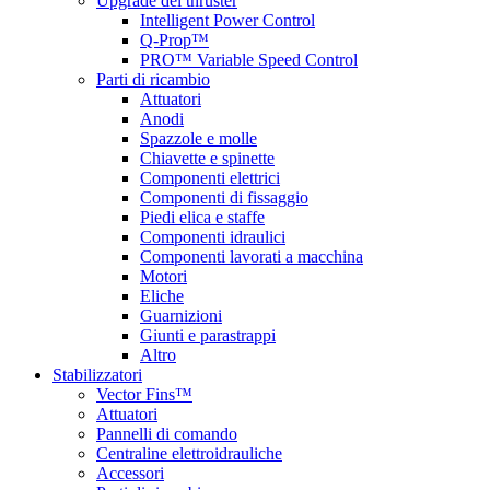
Upgrade del thruster
Intelligent Power Control
Q-Prop™
PRO™ Variable Speed Control
Parti di ricambio
Attuatori
Anodi
Spazzole e molle
Chiavette e spinette
Componenti elettrici
Componenti di fissaggio
Piedi elica e staffe
Componenti idraulici
Componenti lavorati a macchina
Motori
Eliche
Guarnizioni
Giunti e parastrappi
Altro
Stabilizzatori
Vector Fins™
Attuatori
Pannelli di comando
Centraline elettroidrauliche
Accessori