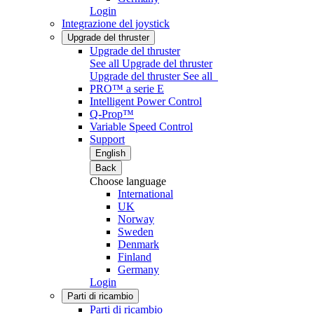
Login
Integrazione del joystick
Upgrade del thruster
Upgrade del thruster
See all Upgrade del thruster
Upgrade del thruster
See all
PRO™ a serie E
Intelligent Power Control
Q-Prop™
Variable Speed Control
Support
English
Back
Choose language
International
UK
Norway
Sweden
Denmark
Finland
Germany
Login
Parti di ricambio
Parti di ricambio