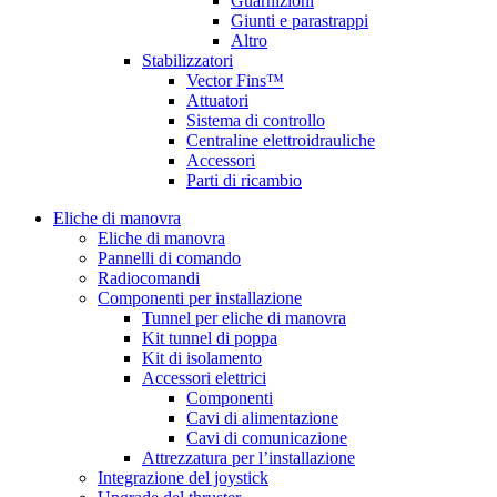
Guarnizioni
Giunti e parastrappi
Altro
Stabilizzatori
Vector Fins™
Attuatori
Sistema di controllo
Centraline elettroidrauliche
Accessori
Parti di ricambio
Eliche di manovra
Eliche di manovra
Pannelli di comando
Radiocomandi
Componenti per installazione
Tunnel per eliche di manovra
Kit tunnel di poppa
Kit di isolamento
Accessori elettrici
Componenti
Cavi di alimentazione
Cavi di comunicazione
Attrezzatura per l’installazione
Integrazione del joystick