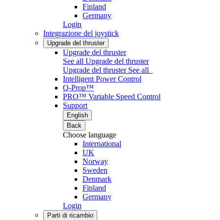
Finland
Germany
Login
Integrazione del joystick
Upgrade del thruster
Upgrade del thruster
See all Upgrade del thruster
Upgrade del thruster
See all
Intelligent Power Control
Q-Prop™
PRO™ Variable Speed Control
Support
English
Back
Choose language
International
UK
Norway
Sweden
Denmark
Finland
Germany
Login
Parti di ricambio