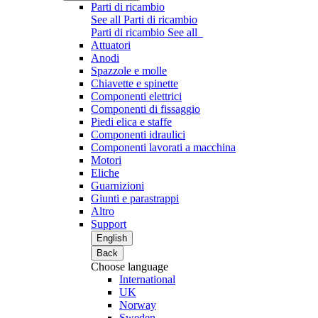
Parti di ricambio
See all Parti di ricambio
Parti di ricambio
See all
Attuatori
Anodi
Spazzole e molle
Chiavette e spinette
Componenti elettrici
Componenti di fissaggio
Piedi elica e staffe
Componenti idraulici
Componenti lavorati a macchina
Motori
Eliche
Guarnizioni
Giunti e parastrappi
Altro
Support
English
Back
Choose language
International
UK
Norway
Sweden