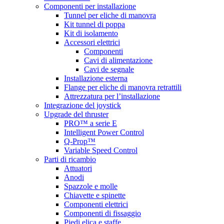
Componenti per installazione
Tunnel per eliche di manovra
Kit tunnel di poppa
Kit di isolamento
Accessori elettrici
Componenti
Cavi di alimentazione
Cavi de segnale
Installazione esterna
Flange per eliche di manovra retrattili
Attrezzatura per l’installazione
Integrazione del joystick
Upgrade del thruster
PRO™ a serie E
Intelligent Power Control
Q-Prop™
Variable Speed Control
Parti di ricambio
Attuatori
Anodi
Spazzole e molle
Chiavette e spinette
Componenti elettrici
Componenti di fissaggio
Piedi elica e staffe