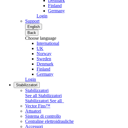
Denmark
Finland
Germany
Login
Support
English
Back
Choose language
International
UK
Norway
Sweden
Denmark
Finland
Germany
Login
Stabilizzatori
Stabilizzatori
See all Stabilizzatori
Stabilizzatori
See all
Vector Fins™
Attuatori
Sistema di controllo
Centraline elettroidrauliche
Accessori