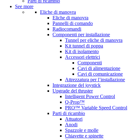
Parti di ricambio
See more
Eliche di manovra
Eliche di manovra
Pannelli di comando
Radiocomandi
Componenti per installazione
Tunnel per eliche di manovra
Kit tunnel di poppa
Kit di isolamento
Accessori elettrici
Componenti
Cavi di alimentazione
Cavi di comunicazione
Attrezzatura per l’installazione
Integrazione del joystick
Upgrade del thruster
Intelligent Power Control
Q-Prop™
PRO™ Variable Speed Control
Parti di ricambio
Attuatori
Anodi
Spazzole e molle
Chiavette e spinette