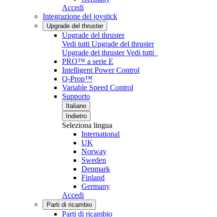
Accedi
Integrazione del joystick
Upgrade del thruster
Upgrade del thruster
Vedi tutti Upgrade del thruster
Upgrade del thruster
Vedi tutti
PRO™ a serie E
Intelligent Power Control
Q-Prop™
Variable Speed Control
Supporto
Italiano
Indietro
Seleziona lingua
International
UK
Norway
Sweden
Denmark
Finland
Germany
Accedi
Parti di ricambio
Parti di ricambio