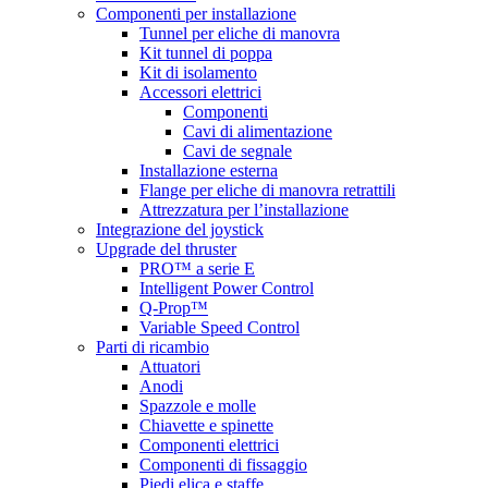
Componenti per installazione
Tunnel per eliche di manovra
Kit tunnel di poppa
Kit di isolamento
Accessori elettrici
Componenti
Cavi di alimentazione
Cavi de segnale
Installazione esterna
Flange per eliche di manovra retrattili
Attrezzatura per l’installazione
Integrazione del joystick
Upgrade del thruster
PRO™ a serie E
Intelligent Power Control
Q-Prop™
Variable Speed Control
Parti di ricambio
Attuatori
Anodi
Spazzole e molle
Chiavette e spinette
Componenti elettrici
Componenti di fissaggio
Piedi elica e staffe