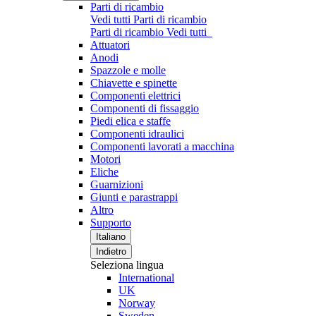
Parti di ricambio
Vedi tutti Parti di ricambio
Parti di ricambio
Vedi tutti
Attuatori
Anodi
Spazzole e molle
Chiavette e spinette
Componenti elettrici
Componenti di fissaggio
Piedi elica e staffe
Componenti idraulici
Componenti lavorati a macchina
Motori
Eliche
Guarnizioni
Giunti e parastrappi
Altro
Supporto
Italiano
Indietro
Seleziona lingua
International
UK
Norway
Sweden