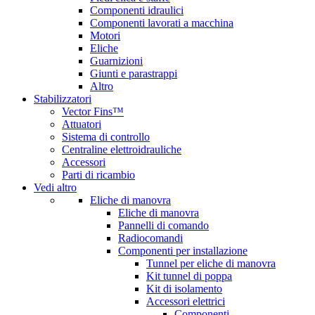
Componenti idraulici
Componenti lavorati a macchina
Motori
Eliche
Guarnizioni
Giunti e parastrappi
Altro
Stabilizzatori
Vector Fins™
Attuatori
Sistema di controllo
Centraline elettroidrauliche
Accessori
Parti di ricambio
Vedi altro
Eliche di manovra
Eliche di manovra
Pannelli di comando
Radiocomandi
Componenti per installazione
Tunnel per eliche di manovra
Kit tunnel di poppa
Kit di isolamento
Accessori elettrici
Componenti