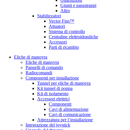
Guarnizioni
Giunti e parastrappi
Altro
Stabilizzatori
Vector Fins™
Attuatori
Sistema di controllo
Centraline elettroidrauliche
Accessori
Parti di ricambio
Eliche di manovra
Eliche di manovra
Pannelli di comando
Radiocomandi
Componenti per installazione
Tunnel per eliche di manovra
Kit tunnel di poppa
Kit di isolamento
Accessori elettrici
Componenti
Cavi di alimentazione
Cavi di comunicazione
Attrezzatura per l’installazione
Integrazione del joystick