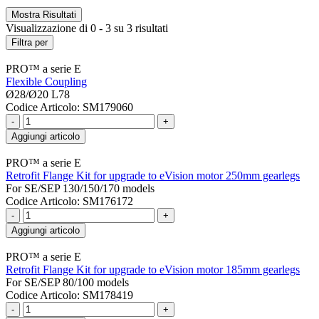
Mostra
Risultati
Visualizzazione di 0 - 3 su 3 risultati
Filtra per
PRO™ a serie E
Flexible Coupling
Ø28/Ø20 L78
Codice Articolo: SM179060
-
+
Aggiungi articolo
PRO™ a serie E
Retrofit Flange Kit for upgrade to eVision motor 250mm gearlegs
For SE/SEP 130/150/170 models
Codice Articolo: SM176172
-
+
Aggiungi articolo
PRO™ a serie E
Retrofit Flange Kit for upgrade to eVision motor 185mm gearlegs
For SE/SEP 80/100 models
Codice Articolo: SM178419
-
+