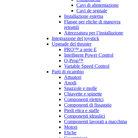
Cavi di alimentazione
Cavi de segnale
Installazione esterna
Flange per eliche di manovra
retrattili
Attrezzatura per l’installazione
Integrazione del joystick
Upgrade del thruster
PRO™ a serie E
Intelligent Power Control
Q-Prop™
Variable Speed Control
Parti di ricambio
Attuatori
Anodi
Spazzole e molle
Chiavette e spinette
Componenti elettrici
Componenti di fissaggio
Piedi elica e staffe
Componenti idraulici
Componenti lavorati a macchina
Motori
Eliche