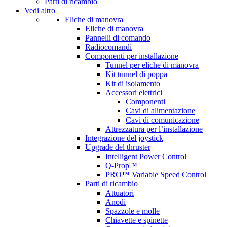
Parti di ricambio
Vedi altro
Eliche di manovra
Eliche di manovra
Pannelli di comando
Radiocomandi
Componenti per installazione
Tunnel per eliche di manovra
Kit tunnel di poppa
Kit di isolamento
Accessori elettrici
Componenti
Cavi di alimentazione
Cavi di comunicazione
Attrezzatura per l’installazione
Integrazione del joystick
Upgrade del thruster
Intelligent Power Control
Q-Prop™
PRO™ Variable Speed Control
Parti di ricambio
Attuatori
Anodi
Spazzole e molle
Chiavette e spinette