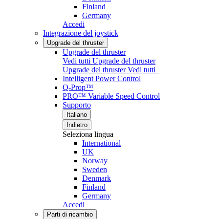
Finland
Germany
Accedi
Integrazione del joystick
Upgrade del thruster
Upgrade del thruster
Vedi tutti Upgrade del thruster
Upgrade del thruster
Vedi tutti
Intelligent Power Control
Q-Prop™
PRO™ Variable Speed Control
Supporto
Italiano
Indietro
Seleziona lingua
International
UK
Norway
Sweden
Denmark
Finland
Germany
Accedi
Parti di ricambio