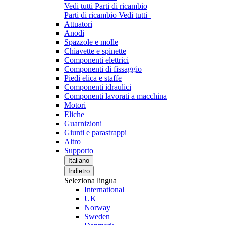
Vedi tutti Parti di ricambio
Parti di ricambio
Vedi tutti
Attuatori
Anodi
Spazzole e molle
Chiavette e spinette
Componenti elettrici
Componenti di fissaggio
Piedi elica e staffe
Componenti idraulici
Componenti lavorati a macchina
Motori
Eliche
Guarnizioni
Giunti e parastrappi
Altro
Supporto
Italiano
Indietro
Seleziona lingua
International
UK
Norway
Sweden