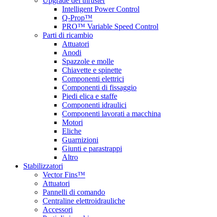
Upgrade del thruster
Intelligent Power Control
Q-Prop™
PRO™ Variable Speed Control
Parti di ricambio
Attuatori
Anodi
Spazzole e molle
Chiavette e spinette
Componenti elettrici
Componenti di fissaggio
Piedi elica e staffe
Componenti idraulici
Componenti lavorati a macchina
Motori
Eliche
Guarnizioni
Giunti e parastrappi
Altro
Stabilizzatori
Vector Fins™
Attuatori
Pannelli di comando
Centraline elettroidrauliche
Accessori