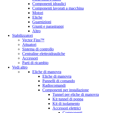
Componenti idraulici
Componenti lavorati a macchina
Motori
Eliche
Guarnizioni
Giunti e parastrappi
Altro
Stabilizzatori
Vector Fins™
Attuatori
Sistema di controllo
Centraline elettroidrauliche
Accessori
Parti di ricambio
Vedi altro
Eliche di manovra
Eliche di manovra
Pannelli di comando
Radiocomandi
Componenti per installazione
Tunnel per eliche di manovra
Kit tunnel di poppa
Kit di isolamento
Accessori elettrici
Componenti