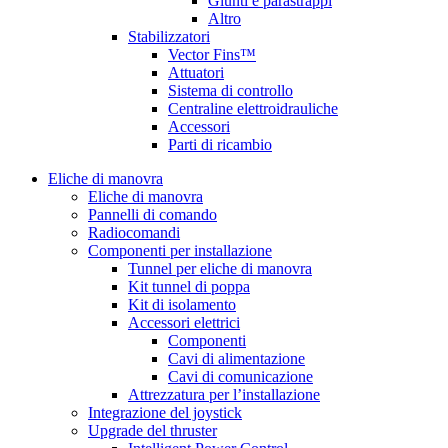
Giunti e parastrappi
Altro
Stabilizzatori
Vector Fins™
Attuatori
Sistema di controllo
Centraline elettroidrauliche
Accessori
Parti di ricambio
Eliche di manovra
Eliche di manovra
Pannelli di comando
Radiocomandi
Componenti per installazione
Tunnel per eliche di manovra
Kit tunnel di poppa
Kit di isolamento
Accessori elettrici
Componenti
Cavi di alimentazione
Cavi di comunicazione
Attrezzatura per l’installazione
Integrazione del joystick
Upgrade del thruster