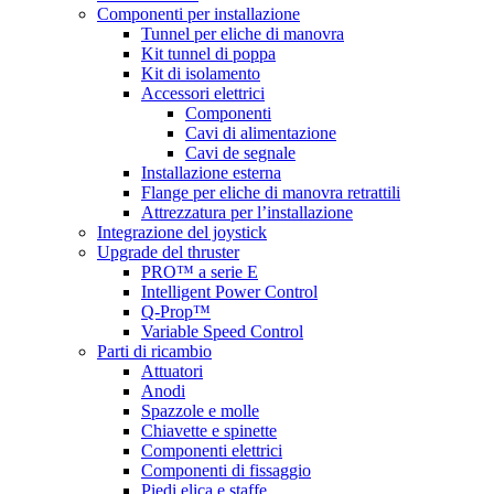
Componenti per installazione
Tunnel per eliche di manovra
Kit tunnel di poppa
Kit di isolamento
Accessori elettrici
Componenti
Cavi di alimentazione
Cavi de segnale
Installazione esterna
Flange per eliche di manovra retrattili
Attrezzatura per l’installazione
Integrazione del joystick
Upgrade del thruster
PRO™ a serie E
Intelligent Power Control
Q-Prop™
Variable Speed Control
Parti di ricambio
Attuatori
Anodi
Spazzole e molle
Chiavette e spinette
Componenti elettrici
Componenti di fissaggio
Piedi elica e staffe