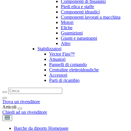
Componenti di fissaggio
Piedi elica e staffe
Componenti idraulici
Componenti lavorati a macchina
Motori
Eliche
Guarnizioni
Giunti e parastrappi
Altro
Stabilizzatori
Vector Fins™
Attuatori
Pannelli di comando
Centraline elettroidrauliche
Accessori
Parti di ricambio
Trova un rivenditore
Articoli
Chiedi ad un rivenditore
Barche da diporto Homepage