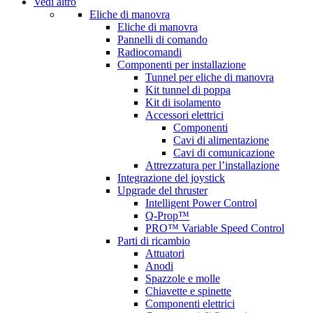
Vedi altro
Eliche di manovra
Eliche di manovra
Pannelli di comando
Radiocomandi
Componenti per installazione
Tunnel per eliche di manovra
Kit tunnel di poppa
Kit di isolamento
Accessori elettrici
Componenti
Cavi di alimentazione
Cavi di comunicazione
Attrezzatura per l’installazione
Integrazione del joystick
Upgrade del thruster
Intelligent Power Control
Q-Prop™
PRO™ Variable Speed Control
Parti di ricambio
Attuatori
Anodi
Spazzole e molle
Chiavette e spinette
Componenti elettrici