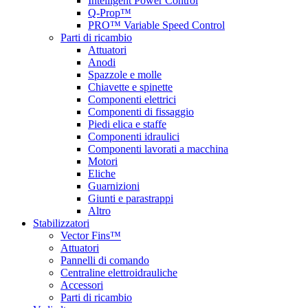
Intelligent Power Control
Q-Prop™
PRO™ Variable Speed Control
Parti di ricambio
Attuatori
Anodi
Spazzole e molle
Chiavette e spinette
Componenti elettrici
Componenti di fissaggio
Piedi elica e staffe
Componenti idraulici
Componenti lavorati a macchina
Motori
Eliche
Guarnizioni
Giunti e parastrappi
Altro
Stabilizzatori
Vector Fins™
Attuatori
Pannelli di comando
Centraline elettroidrauliche
Accessori
Parti di ricambio