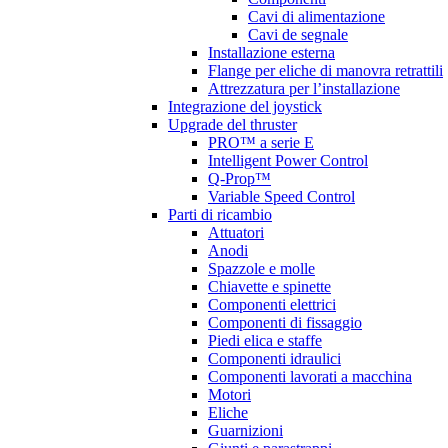
Cavi di alimentazione
Cavi de segnale
Installazione esterna
Flange per eliche di manovra retrattili
Attrezzatura per l’installazione
Integrazione del joystick
Upgrade del thruster
PRO™ a serie E
Intelligent Power Control
Q-Prop™
Variable Speed Control
Parti di ricambio
Attuatori
Anodi
Spazzole e molle
Chiavette e spinette
Componenti elettrici
Componenti di fissaggio
Piedi elica e staffe
Componenti idraulici
Componenti lavorati a macchina
Motori
Eliche
Guarnizioni