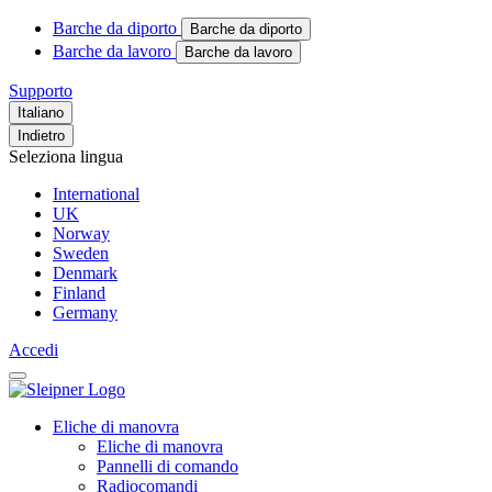
Barche da diporto
Barche da diporto
Barche da lavoro
Barche da lavoro
Supporto
Italiano
Indietro
Seleziona lingua
International
UK
Norway
Sweden
Denmark
Finland
Germany
Accedi
Eliche di manovra
Eliche di manovra
Pannelli di comando
Radiocomandi