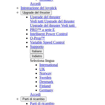
Accedi
Integrazione del joystick
Upgrade del thruster
Upgrade del thruster
Vedi tutti Upgrade del thruster
Upgrade del thruster
Vedi tutti
PRO™ a serie E
Intelligent Power Control
Q-Prop™
Variable Speed Control
Supporto
Italiano
Indietro
Seleziona lingua
International
UK
Norway
Sweden
Denmark
Finland
Germany
Accedi
Parti di ricambio
Parti di ricambio