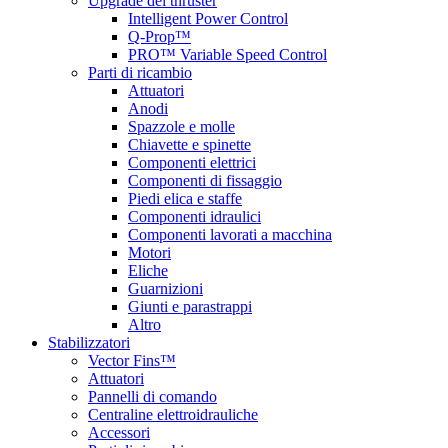
Upgrade del thruster
Intelligent Power Control
Q-Prop™
PRO™ Variable Speed Control
Parti di ricambio
Attuatori
Anodi
Spazzole e molle
Chiavette e spinette
Componenti elettrici
Componenti di fissaggio
Piedi elica e staffe
Componenti idraulici
Componenti lavorati a macchina
Motori
Eliche
Guarnizioni
Giunti e parastrappi
Altro
Stabilizzatori
Vector Fins™
Attuatori
Pannelli di comando
Centraline elettroidrauliche
Accessori