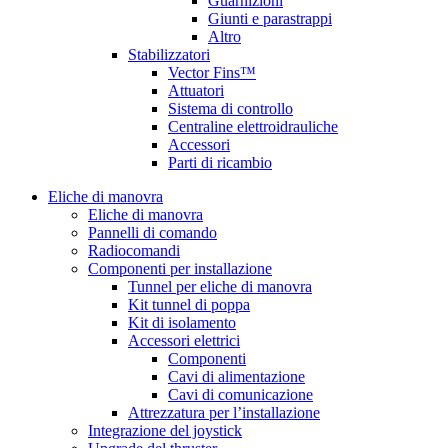
Guarnizioni
Giunti e parastrappi
Altro
Stabilizzatori
Vector Fins™
Attuatori
Sistema di controllo
Centraline elettroidrauliche
Accessori
Parti di ricambio
Eliche di manovra
Eliche di manovra
Pannelli di comando
Radiocomandi
Componenti per installazione
Tunnel per eliche di manovra
Kit tunnel di poppa
Kit di isolamento
Accessori elettrici
Componenti
Cavi di alimentazione
Cavi di comunicazione
Attrezzatura per l’installazione
Integrazione del joystick