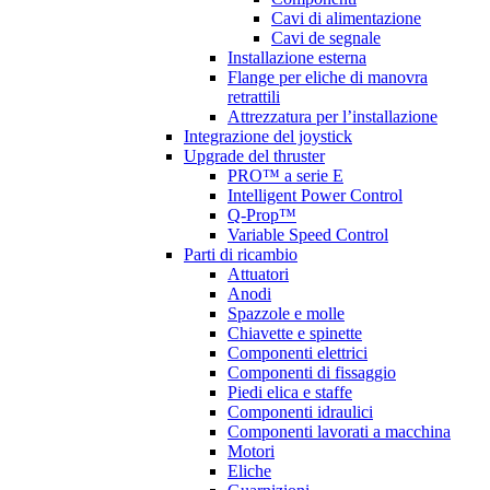
Cavi di alimentazione
Cavi de segnale
Installazione esterna
Flange per eliche di manovra
retrattili
Attrezzatura per l’installazione
Integrazione del joystick
Upgrade del thruster
PRO™ a serie E
Intelligent Power Control
Q-Prop™
Variable Speed Control
Parti di ricambio
Attuatori
Anodi
Spazzole e molle
Chiavette e spinette
Componenti elettrici
Componenti di fissaggio
Piedi elica e staffe
Componenti idraulici
Componenti lavorati a macchina
Motori
Eliche