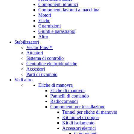
Componenti idraulici
Componenti lavorati a macchina
Motori
Eliche
Guarnizioni
Giunti e parastrappi
Altro
Stabilizzatori
Vector Fins™
Attuatori
Sistema di controllo
Centraline elettroidrauliche
Accessori
Parti di ricambio
Vedi altro
Eliche di manovra
Eliche di manovra
Pannelli di comando
Radiocomandi
Componenti per installazione
Tunnel per eliche di manovra
Kit tunnel di poppa
Kit di isolamento
Accessori elettrici
Componenti