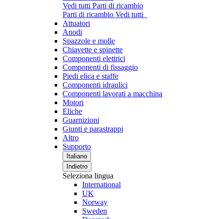
Vedi tutti Parti di ricambio
Parti di ricambio
Vedi tutti
Attuatori
Anodi
Spazzole e molle
Chiavette e spinette
Componenti elettrici
Componenti di fissaggio
Piedi elica e staffe
Componenti idraulici
Componenti lavorati a macchina
Motori
Eliche
Guarnizioni
Giunti e parastrappi
Altro
Supporto
Italiano
Indietro
Seleziona lingua
International
UK
Norway
Sweden