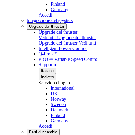
Finland
Germany
Accedi
Integrazione del joystick
Upgrade del thruster
Upgrade del thruster
Vedi tutti Upgrade del thruster
Upgrade del thruster
Vedi tutti
Intelligent Power Control
Q-Prop™
PRO™ Variable Speed Control
Supporto
Italiano
Indietro
Seleziona lingua
International
UK
Norway
Sweden
Denmark
Finland
Germany
Accedi
Parti di ricambio