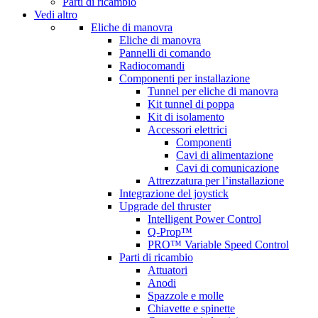
Parti di ricambio
Vedi altro
Eliche di manovra
Eliche di manovra
Pannelli di comando
Radiocomandi
Componenti per installazione
Tunnel per eliche di manovra
Kit tunnel di poppa
Kit di isolamento
Accessori elettrici
Componenti
Cavi di alimentazione
Cavi di comunicazione
Attrezzatura per l’installazione
Integrazione del joystick
Upgrade del thruster
Intelligent Power Control
Q-Prop™
PRO™ Variable Speed Control
Parti di ricambio
Attuatori
Anodi
Spazzole e molle
Chiavette e spinette