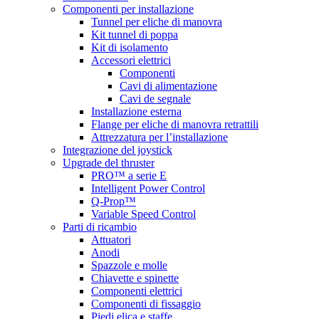
Componenti per installazione
Tunnel per eliche di manovra
Kit tunnel di poppa
Kit di isolamento
Accessori elettrici
Componenti
Cavi di alimentazione
Cavi de segnale
Installazione esterna
Flange per eliche di manovra retrattili
Attrezzatura per l’installazione
Integrazione del joystick
Upgrade del thruster
PRO™ a serie E
Intelligent Power Control
Q-Prop™
Variable Speed Control
Parti di ricambio
Attuatori
Anodi
Spazzole e molle
Chiavette e spinette
Componenti elettrici
Componenti di fissaggio
Piedi elica e staffe