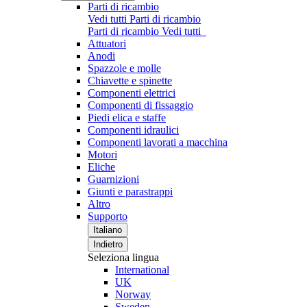
Parti di ricambio
Vedi tutti Parti di ricambio
Parti di ricambio
Vedi tutti
Attuatori
Anodi
Spazzole e molle
Chiavette e spinette
Componenti elettrici
Componenti di fissaggio
Piedi elica e staffe
Componenti idraulici
Componenti lavorati a macchina
Motori
Eliche
Guarnizioni
Giunti e parastrappi
Altro
Supporto
Italiano
Indietro
Seleziona lingua
International
UK
Norway
Sweden