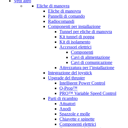
Vedi altro
Eliche di manovra
Eliche di manovra
Pannelli di comando
Radiocomandi
Componenti per installazione
Tunnel per eliche di manovra
Kit tunnel di poppa
Kit di isolamento
Accessori elettrici
Componenti
Cavi di alimentazione
Cavi di comunicazione
Attrezzatura per l’installazione
Integrazione del joystick
Upgrade del thruster
Intelligent Power Control
Q-Prop™
PRO™ Variable Speed Control
Parti di ricambio
Attuatori
Anodi
Spazzole e molle
Chiavette e spinette
Componenti elettrici