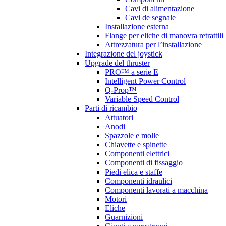
Cavi di alimentazione
Cavi de segnale
Installazione esterna
Flange per eliche di manovra retrattili
Attrezzatura per l’installazione
Integrazione del joystick
Upgrade del thruster
PRO™ a serie E
Intelligent Power Control
Q-Prop™
Variable Speed Control
Parti di ricambio
Attuatori
Anodi
Spazzole e molle
Chiavette e spinette
Componenti elettrici
Componenti di fissaggio
Piedi elica e staffe
Componenti idraulici
Componenti lavorati a macchina
Motori
Eliche
Guarnizioni