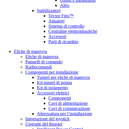
Giunti e parastrappi
Altro
Stabilizzatori
Vector Fins™
Attuatori
Sistema di controllo
Centraline elettroidrauliche
Accessori
Parti di ricambio
Eliche di manovra
Eliche di manovra
Pannelli di comando
Radiocomandi
Componenti per installazione
Tunnel per eliche di manovra
Kit tunnel di poppa
Kit di isolamento
Accessori elettrici
Componenti
Cavi di alimentazione
Cavi di comunicazione
Attrezzatura per l’installazione
Integrazione del joystick
Upgrade del thruster