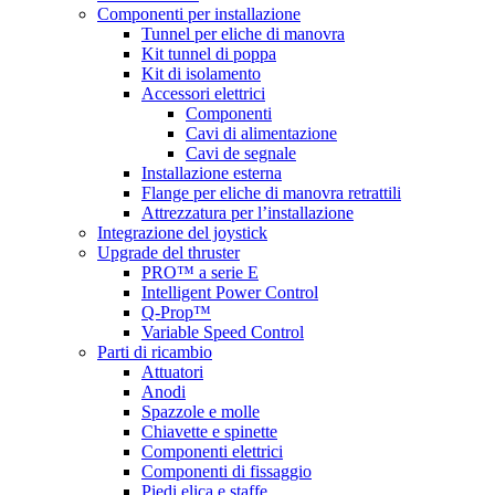
Componenti per installazione
Tunnel per eliche di manovra
Kit tunnel di poppa
Kit di isolamento
Accessori elettrici
Componenti
Cavi di alimentazione
Cavi de segnale
Installazione esterna
Flange per eliche di manovra retrattili
Attrezzatura per l’installazione
Integrazione del joystick
Upgrade del thruster
PRO™ a serie E
Intelligent Power Control
Q-Prop™
Variable Speed Control
Parti di ricambio
Attuatori
Anodi
Spazzole e molle
Chiavette e spinette
Componenti elettrici
Componenti di fissaggio
Piedi elica e staffe