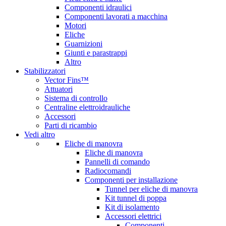
Componenti idraulici
Componenti lavorati a macchina
Motori
Eliche
Guarnizioni
Giunti e parastrappi
Altro
Stabilizzatori
Vector Fins™
Attuatori
Sistema di controllo
Centraline elettroidrauliche
Accessori
Parti di ricambio
Vedi altro
Eliche di manovra
Eliche di manovra
Pannelli di comando
Radiocomandi
Componenti per installazione
Tunnel per eliche di manovra
Kit tunnel di poppa
Kit di isolamento
Accessori elettrici
Componenti