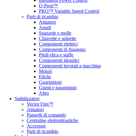
Intelligent Power Control
Q-Prop™
PRO™ Variable Speed Control
Parti di ricambio
Attuatori
Anodi
Spazzole e molle
Chiavette e spinette
Componenti elettrici
Componenti di fissaggio
Piedi elica e staffe
Componenti idraulici
Componenti lavorati a macchina
Motori
Eliche
Guarnizioni
Giunti e parastrappi
Altro
Stabilizzatori
Vector Fins™
Attuatori
Pannelli di comando
Centraline elettroidrauliche
Accessori
Parti di ricambio