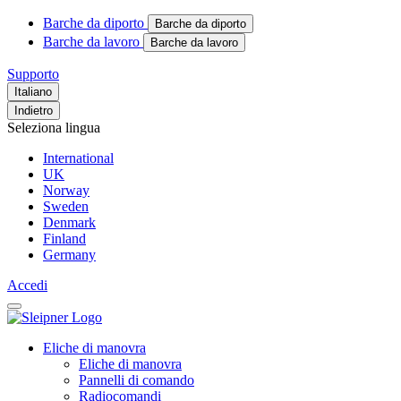
Barche da diporto
Barche da diporto
Barche da lavoro
Barche da lavoro
Supporto
Italiano
Indietro
Seleziona lingua
International
UK
Norway
Sweden
Denmark
Finland
Germany
Accedi
Eliche di manovra
Eliche di manovra
Pannelli di comando
Radiocomandi