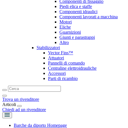
Componenti di fissaggio
Piedi elica e staffe
Componenti idraulici
Componenti lavorati a macchina
Motori
Eliche
Guarnizioni
Giunti e parastrappi
Altro
Stabilizzatori
Vector Fins™
Attuatori
Pannelli di comando
Centraline elettroidrauliche
Accessori
Parti di ricambio
Trova un rivenditore
Articoli
Chiedi ad un rivenditore
Barche da diporto Homepage