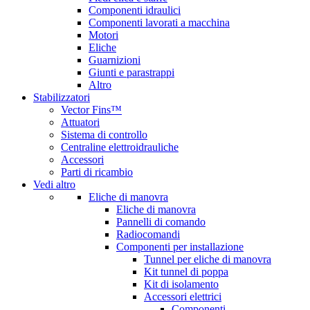
Componenti idraulici
Componenti lavorati a macchina
Motori
Eliche
Guarnizioni
Giunti e parastrappi
Altro
Stabilizzatori
Vector Fins™
Attuatori
Sistema di controllo
Centraline elettroidrauliche
Accessori
Parti di ricambio
Vedi altro
Eliche di manovra
Eliche di manovra
Pannelli di comando
Radiocomandi
Componenti per installazione
Tunnel per eliche di manovra
Kit tunnel di poppa
Kit di isolamento
Accessori elettrici
Componenti