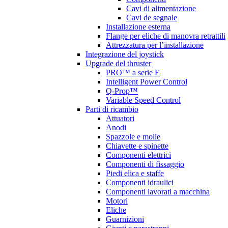
Cavi di alimentazione
Cavi de segnale
Installazione esterna
Flange per eliche di manovra retrattili
Attrezzatura per l’installazione
Integrazione del joystick
Upgrade del thruster
PRO™ a serie E
Intelligent Power Control
Q-Prop™
Variable Speed Control
Parti di ricambio
Attuatori
Anodi
Spazzole e molle
Chiavette e spinette
Componenti elettrici
Componenti di fissaggio
Piedi elica e staffe
Componenti idraulici
Componenti lavorati a macchina
Motori
Eliche
Guarnizioni