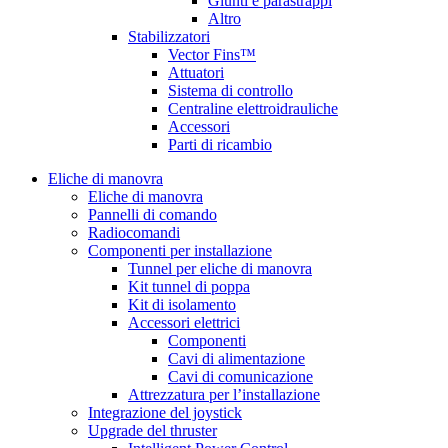
Giunti e parastrappi
Altro
Stabilizzatori
Vector Fins™
Attuatori
Sistema di controllo
Centraline elettroidrauliche
Accessori
Parti di ricambio
Eliche di manovra
Eliche di manovra
Pannelli di comando
Radiocomandi
Componenti per installazione
Tunnel per eliche di manovra
Kit tunnel di poppa
Kit di isolamento
Accessori elettrici
Componenti
Cavi di alimentazione
Cavi di comunicazione
Attrezzatura per l’installazione
Integrazione del joystick
Upgrade del thruster