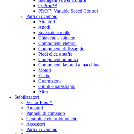
Intelligent Power Control
Q-Prop™
PRO™ Variable Speed Control
Parti di ricambio
Attuatori
Anodi
Spazzole e molle
Chiavette e spinette
Componenti elettrici
Componenti di fissaggio
Piedi elica e staffe
Componenti idraulici
Componenti lavorati a macchina
Motori
Eliche
Guarnizioni
Giunti e parastrappi
Altro
Stabilizzatori
Vector Fins™
Attuatori
Pannelli di comando
Centraline elettroidrauliche
Accessori
Parti di ricambio