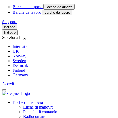
Barche da diporto
Barche da diporto
Barche da lavoro
Barche da lavoro
Supporto
Italiano
Indietro
Seleziona lingua
International
UK
Norway
Sweden
Denmark
Finland
Germany
Accedi
Eliche di manovra
Eliche di manovra
Pannelli di comando
Radiocomandi