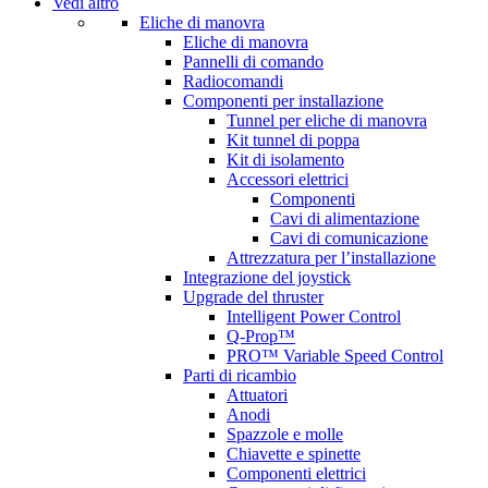
Vedi altro
Eliche di manovra
Eliche di manovra
Pannelli di comando
Radiocomandi
Componenti per installazione
Tunnel per eliche di manovra
Kit tunnel di poppa
Kit di isolamento
Accessori elettrici
Componenti
Cavi di alimentazione
Cavi di comunicazione
Attrezzatura per l’installazione
Integrazione del joystick
Upgrade del thruster
Intelligent Power Control
Q-Prop™
PRO™ Variable Speed Control
Parti di ricambio
Attuatori
Anodi
Spazzole e molle
Chiavette e spinette
Componenti elettrici