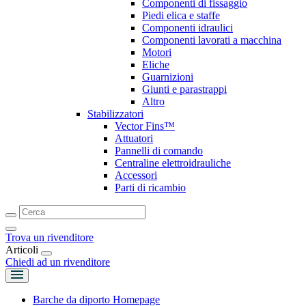
Componenti di fissaggio
Piedi elica e staffe
Componenti idraulici
Componenti lavorati a macchina
Motori
Eliche
Guarnizioni
Giunti e parastrappi
Altro
Stabilizzatori
Vector Fins™
Attuatori
Pannelli di comando
Centraline elettroidrauliche
Accessori
Parti di ricambio
Trova un rivenditore
Articoli
Chiedi ad un rivenditore
Barche da diporto Homepage