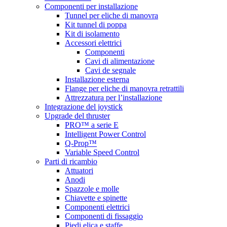
Componenti per installazione
Tunnel per eliche di manovra
Kit tunnel di poppa
Kit di isolamento
Accessori elettrici
Componenti
Cavi di alimentazione
Cavi de segnale
Installazione esterna
Flange per eliche di manovra retrattili
Attrezzatura per l’installazione
Integrazione del joystick
Upgrade del thruster
PRO™ a serie E
Intelligent Power Control
Q-Prop™
Variable Speed Control
Parti di ricambio
Attuatori
Anodi
Spazzole e molle
Chiavette e spinette
Componenti elettrici
Componenti di fissaggio
Piedi elica e staffe