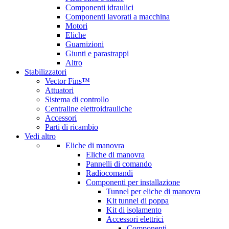
Componenti idraulici
Componenti lavorati a macchina
Motori
Eliche
Guarnizioni
Giunti e parastrappi
Altro
Stabilizzatori
Vector Fins™
Attuatori
Sistema di controllo
Centraline elettroidrauliche
Accessori
Parti di ricambio
Vedi altro
Eliche di manovra
Eliche di manovra
Pannelli di comando
Radiocomandi
Componenti per installazione
Tunnel per eliche di manovra
Kit tunnel di poppa
Kit di isolamento
Accessori elettrici
Componenti