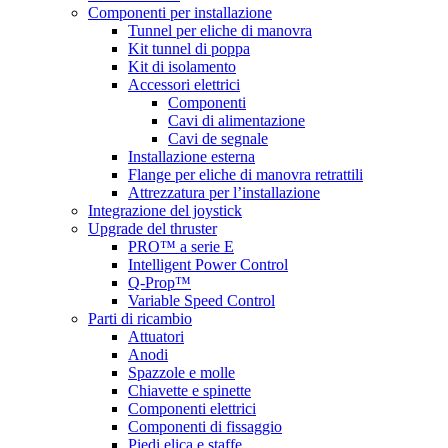
Componenti per installazione
Tunnel per eliche di manovra
Kit tunnel di poppa
Kit di isolamento
Accessori elettrici
Componenti
Cavi di alimentazione
Cavi de segnale
Installazione esterna
Flange per eliche di manovra retrattili
Attrezzatura per l’installazione
Integrazione del joystick
Upgrade del thruster
PRO™ a serie E
Intelligent Power Control
Q-Prop™
Variable Speed Control
Parti di ricambio
Attuatori
Anodi
Spazzole e molle
Chiavette e spinette
Componenti elettrici
Componenti di fissaggio
Piedi elica e staffe