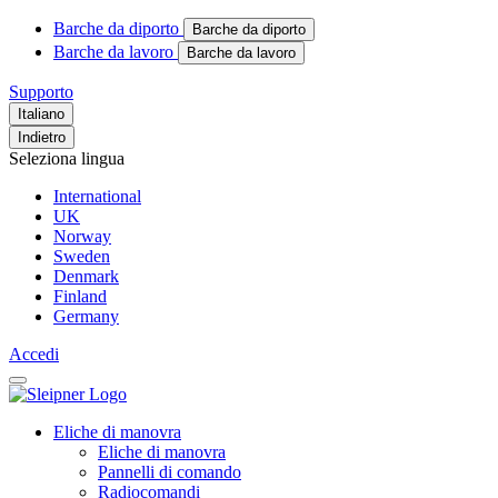
Barche da diporto
Barche da diporto
Barche da lavoro
Barche da lavoro
Supporto
Italiano
Indietro
Seleziona lingua
International
UK
Norway
Sweden
Denmark
Finland
Germany
Accedi
Eliche di manovra
Eliche di manovra
Pannelli di comando
Radiocomandi