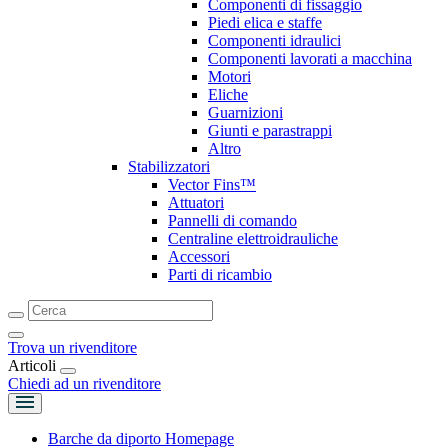
Componenti di fissaggio
Piedi elica e staffe
Componenti idraulici
Componenti lavorati a macchina
Motori
Eliche
Guarnizioni
Giunti e parastrappi
Altro
Stabilizzatori
Vector Fins™
Attuatori
Pannelli di comando
Centraline elettroidrauliche
Accessori
Parti di ricambio
Trova un rivenditore
Articoli
Chiedi ad un rivenditore
Barche da diporto Homepage