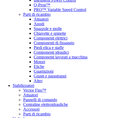
Intelligent Power Control
Q-Prop™
PRO™ Variable Speed Control
Parti di ricambio
Attuatori
Anodi
Spazzole e molle
Chiavette e spinette
Componenti elettrici
Componenti di fissaggio
Piedi elica e staffe
Componenti idraulici
Componenti lavorati a macchina
Motori
Eliche
Guarnizioni
Giunti e parastrappi
Altro
Stabilizzatori
Vector Fins™
Attuatori
Pannelli di comando
Centraline elettroidrauliche
Accessori
Parti di ricambio