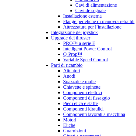
Cavi di alimentazione
Cavi de segnale
Installazione esterna
Flange per eliche di manovra retrattili
Attrezzatura per l’installazione
Integrazione del joystick
Upgrade del thruster
PRO™ a serie E
Intelligent Power Control
Q-Prop™
Variable Speed Control
Parti di ricambio
Attuatori
Anodi
Spazzole e molle
Chiavette e spinette
Componenti elettrici
Componenti di fissaggio
Piedi elica e staffe
Componenti idraulici
Componenti lavorati a macchina
Motori
Eliche
Guarnizioni