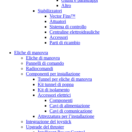
Giunti e parastrappi
Altro
Stabilizzatori
Vector Fins™
Attuatori
Sistema di controllo
Centraline elettroidrauliche
Accessori
Parti di ricambio
Eliche di manovra
Eliche di manovra
Pannelli di comando
Radiocomandi
Componenti per installazione
Tunnel per eliche di manovra
Kit tunnel di poppa
Kit di isolamento
Accessori elettrici
Componenti
Cavi di alimentazione
Cavi di comunicazione
Attrezzatura per l’installazione
Integrazione del joystick
Upgrade del thruster